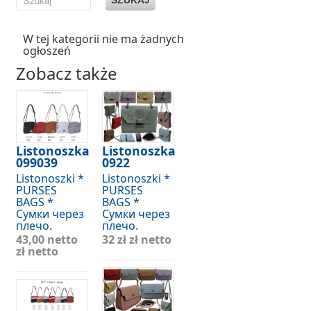
W tej kategorii nie ma żadnych
ogłoszeń
Zobacz także
Listonoszka
Listonoszka
099039
0922
Listonoszki *
Listonoszki *
PURSES
PURSES
BAGS *
BAGS *
Сумки через
Сумки через
плечо.
плечо.
43,00 netto
32 zł
zł netto
zł netto