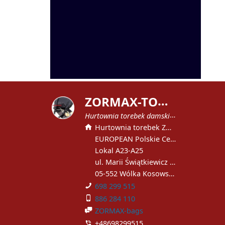
Z
ORMAX-TOREBKI
Hurtownia torebek damskich
Hurtownia torebek ZORMAX
EUROPEAN Polskie Centrum Handlowe
Lokal A23-A25
ul. Marii Świątkiewicz 51
05-552 Wólka Kosowska
698 299 515
886 284 110
ZORMAX-bags
+48698299515