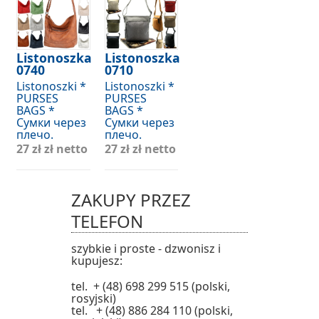
Listonoszka
Listonoszka
0740
0710
Listonoszki *
Listonoszki *
PURSES
PURSES
BAGS *
BAGS *
Сумки через
Сумки через
плечо.
плечо.
27 zł
zł netto
27 zł
zł netto
ZAKUPY PRZEZ
TELEFON
szybkie i proste - dzwonisz i
kupujesz:
tel. + (48) 698 299 515 (polski,
rosyjski)
tel. + (48) 886 284 110 (polski,