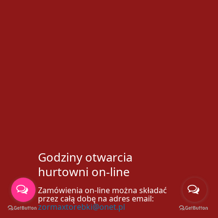
Godziny otwarcia
hurtowni on-line
Zamówienia on-line można składać
przez całą dobę na adres email:
zormaxtorebki@onet.pl