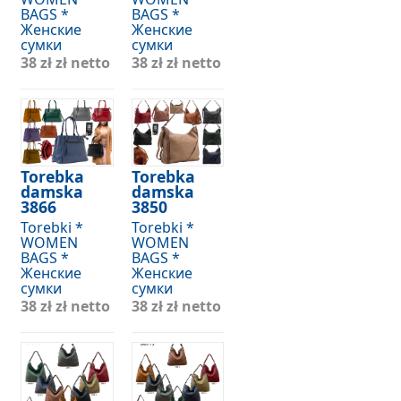
BAGS *
BAGS *
Женские
Женские
сумки
сумки
38 zł
zł netto
38 zł
zł netto
Torebka
Torebka
damska
damska
3866
3850
Torebki *
Torebki *
WOMEN
WOMEN
BAGS *
BAGS *
Женские
Женские
сумки
сумки
38 zł
zł netto
38 zł
zł netto