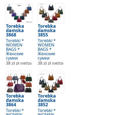
Torebka
Torebka
damska
damska
3868
3855
Torebki *
Torebki *
WOMEN
WOMEN
BAGS *
BAGS *
Женские
Женские
сумки
сумки
38 zł
zł netto
38 zł
zł netto
Torebka
Torebka
damska
damska
3864
3852
Torebki *
Torebki *
WOMEN
WOMEN