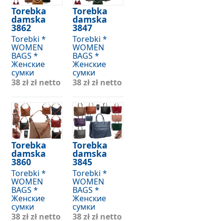
Torebka
Torebka
damska
damska
3862
3847
Torebki *
Torebki *
WOMEN
WOMEN
BAGS *
BAGS *
Женские
Женские
сумки
сумки
38 zł
zł netto
38 zł
zł netto
Torebka
Torebka
damska
damska
3860
3845
Torebki *
Torebki *
WOMEN
WOMEN
BAGS *
BAGS *
Женские
Женские
сумки
сумки
38 zł
zł netto
38 zł
zł netto