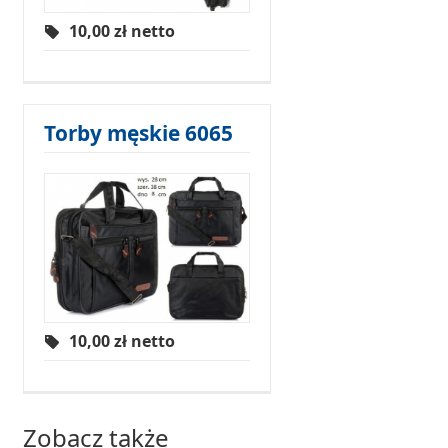
10,00
zł netto
Torby męskie 6065
10,00
zł netto
Zobacz także