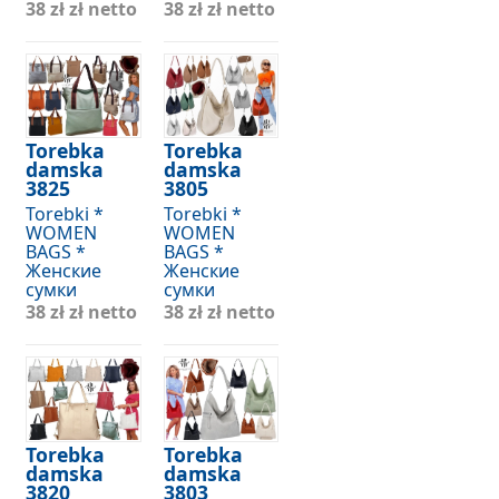
38 zł
zł netto
38 zł
zł netto
Torebka
Torebka
damska
damska
3825
3805
Torebki *
Torebki *
WOMEN
WOMEN
BAGS *
BAGS *
Женские
Женские
сумки
сумки
38 zł
zł netto
38 zł
zł netto
Torebka
Torebka
damska
damska
3820
3803