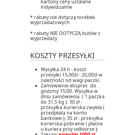
kartony ceny ustalane
indywidualnie
* rabaty nie dotyczą torebek
wyprzadażowych
* rabaty NIE DOTYCZĄ butów z
wyprzedaży
KOSZTY PRZESYŁKI
Wysyłka 24 h - koszt
przesyłki 15,00zł - 20,00zł w
zależności od wagi paczki.
Zamówienie ekspres do
godziny 15:00. Wysyłka w
dniu zamówienia ( 1 paczka
do 31,5 kg ): 30 zł -
przesyłka kurierska zwykła (
przedpłata na konto
bankowe ); 35 zł - przesyłka
kurierska pobranie ( płatne
u kuriera przy odbiorze );
Zakupy
powyżej 1000 zł