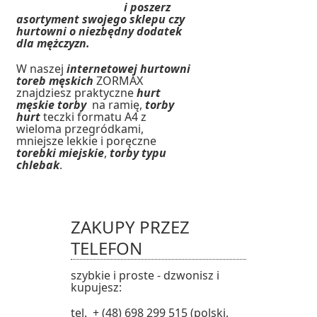
i poszerz
asortyment swojego sklepu czy
hurtowni o niezbędny dodatek
dla mężczyzn.
W naszej
internetowej hurtowni
toreb męskich
ZORMAX
znajdziesz praktyczne
hurt
męskie torby
na ramię,
torby
hurt
teczki formatu A4 z
wieloma przegródkami,
mniejsze lekkie i poręczne
torebki miejskie
,
torby typu
chlebak
.
ZAKUPY PRZEZ
TELEFON
szybkie i proste - dzwonisz i
kupujesz:
tel. + (48) 698 299 515 (polski,