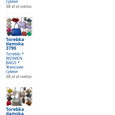
сумки
38 zł
zł netto
Torebka
damska
3790
Torebki *
WOMEN
BAGS *
Женские
сумки
38 zł
zł netto
Torebka
damska