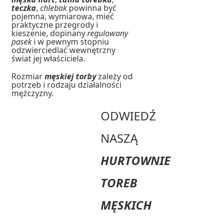
teczka
,
chlebak
powinna być
pojemna, wymiarowa, mieć
praktyczne przegrody i
kieszenie, dopinany
regulowany
pasek
i w pewnym stopniu
odzwierciedlać wewnętrzny
świat jej właściciela.
Rozmiar
męskiej torby
zależy od
potrzeb i rodzaju działalności
mężczyzny.
ODWIEDŹ
NASZĄ
HURTOWNIE
TOREB
MĘSKICH