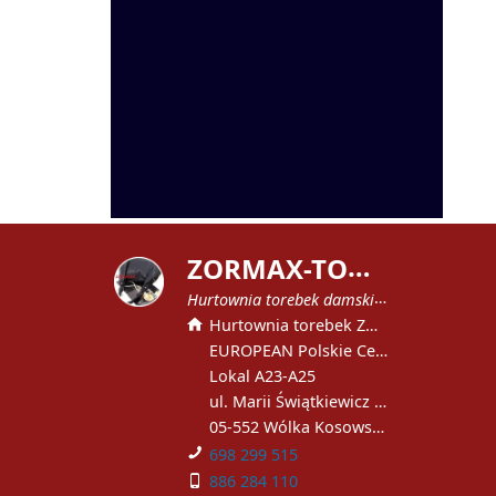
Z
ORMAX-TOREBKI
Hurtownia torebek damskich
Hurtownia torebek ZORMAX
EUROPEAN Polskie Centrum Handlowe
Lokal A23-A25
ul. Marii Świątkiewicz 51
05-552 Wólka Kosowska
698 299 515
886 284 110