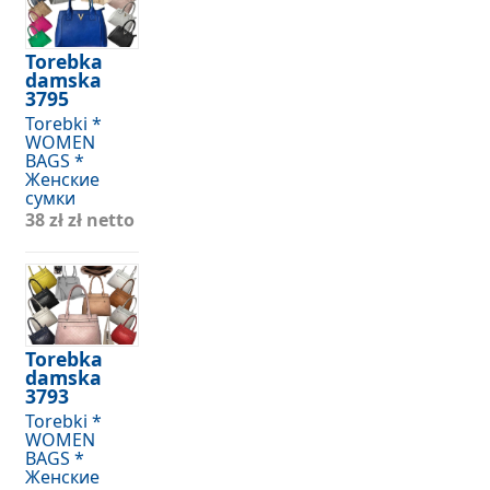
Torebka
damska
3795
Torebki *
WOMEN
BAGS *
Женские
сумки
38 zł
zł netto
Torebka
damska
3793
Torebki *
WOMEN
BAGS *
Женские