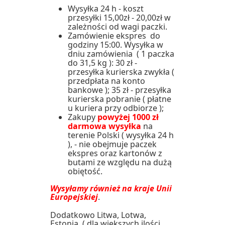
Wysyłka 24 h - koszt
przesyłki 15,00zł - 20,00zł w
zależności od wagi paczki.
Zamówienie ekspres do
godziny 15:00. Wysyłka w
dniu zamówienia ( 1 paczka
do 31,5 kg ): 30 zł -
przesyłka kurierska zwykła (
przedpłata na konto
bankowe ); 35 zł - przesyłka
kurierska pobranie ( płatne
u kuriera przy odbiorze );
Zakupy
powyżej 1000 zł
darmowa wysyłka
na
terenie Polski ( wysyłka 24 h
), - nie obejmuje paczek
ekspres oraz kartonów z
butami ze względu na dużą
obiętość.
Wysyłamy również na kraje Unii
Europejskiej
.
Dodatkowo Litwa, Lotwa,
Estonia ( dla większych ilości