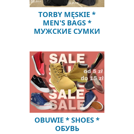
TORBY MĘSKIE *
MEN'S BAGS *
МУЖСКИЕ СУМКИ
OBUWIE * SHOES *
OБУВЬ