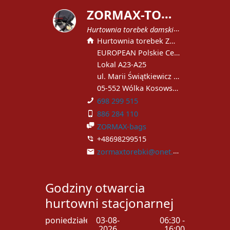
Z
ORMAX-TOREBKI
Hurtownia torebek damskich
Hurtownia torebek ZORMAX
EUROPEAN Polskie Centrum Handlowe
Lokal A23-A25
ul. Marii Świątkiewicz 51
05-552 Wólka Kosowska
698 299 515
886 284 110
ZORMAX-bags
+48698299515
zormaxtorebki@onet.pl
Godziny otwarcia
hurtowni stacjonarnej
poniedziałek
03-08-
06:30 -
2026
16:00