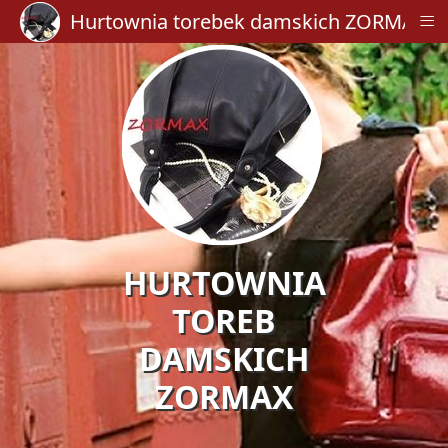
≡
Hurtownia torebek damskich ZORMAX
HURTOWNIA
TOREB
DAMSKICH
ZORMAX