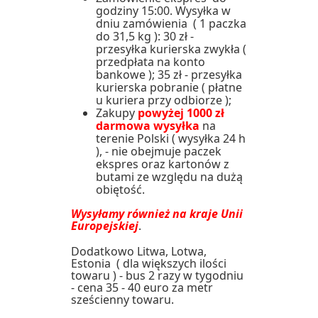
godziny 15:00. Wysyłka w
dniu zamówienia ( 1 paczka
do 31,5 kg ): 30 zł -
przesyłka kurierska zwykła (
przedpłata na konto
bankowe ); 35 zł - przesyłka
kurierska pobranie ( płatne
u kuriera przy odbiorze );
Zakupy
powyżej 1000 zł
darmowa wysyłka
na
terenie Polski ( wysyłka 24 h
), - nie obejmuje paczek
ekspres oraz kartonów z
butami ze względu na dużą
obiętość.
Wysyłamy również na kraje Unii
Europejskiej
.
Dodatkowo Litwa, Lotwa,
Estonia ( dla większych ilości
towaru ) - bus 2 razy w tygodniu
- cena 35 - 40 euro za metr
sześcienny towaru.