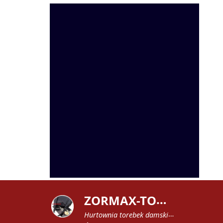
Z
ORMAX-TOREBKI
Hurtownia torebek damskich