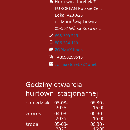
Hurtownia torebek ZORMAX
EUROPEAN Polskie Centrum Handlowe
Lokal A23-A25
ul. Marii Świątkiewicz 51
05-552 Wólka Kosowska
698 299 515
886 284 110
ZORMAX-bags
+48698299515
zormaxtorebki@onet.pl
Godziny otwarcia
hurtowni stacjonarnej
poniedziałek
03-08-
06:30 -
2026
16:00
wtorek
04-08-
06:30 -
2026
16:00
środa
05-08-
06:30 -
2026
16:00