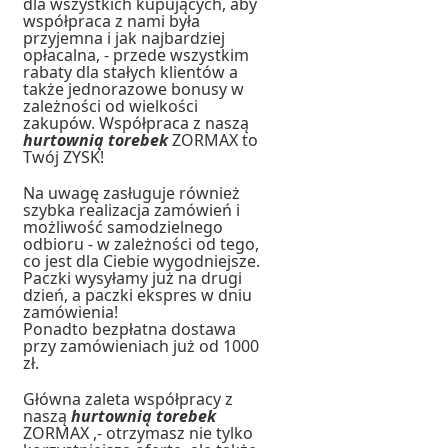
dla wszystkich kupujących, aby
współpraca z nami była
przyjemna i jak najbardziej
opłacalna, - przede wszystkim
rabaty dla stałych klientów a
także jednorazowe bonusy w
zależności od wielkości
zakupów. Współpraca z naszą
hurtownią torebek
ZORMAX to
Twój ZYSK!
Na uwagę zasługuje również
szybka realizacja zamówień i
możliwość samodzielnego
odbioru - w zależności od tego,
co jest dla Ciebie wygodniejsze.
Paczki wysyłamy już na drugi
dzień, a paczki ekspres w dniu
zamówienia!
Ponadto bezpłatna dostawa
przy zamówieniach już od 1000
zł.
Główna zaleta współpracy z
naszą
hurtownią torebek
ZORMAX ,- otrzymasz nie tylko