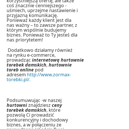
korzystniejszą ofertę, ale także
coś znacznie cenniejszego -
uśmiech, uprzejme nastawienie i
przyjazną komunikację.
Ponieważ każdy klient jest dla
nas ważny – to zawsze partner, z
którym wspólnie budujemy
biznes. Ponieważ to Ty jesteś dla
nas priorytetem!
Dodatkowo działamy również
na rynku e-commerce,
prowadząc
internetową hurtownie
torebek damskich
,
hurtownie
toreb online
pod
adresem
http://www.zormax-
torebki.pl/.
Podsumuwując -w naszej
hurtowni
znajdziesz
ceny
torebek damskich
, które
pozwolą Ci prowadzić
konkurencyjny i dochodowy
biznes, a w połączeniu ze