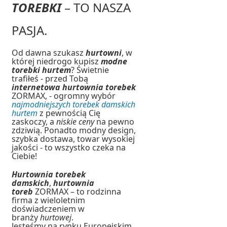
TOREBKI
– TO NASZA
PASJA.
Od dawna szukasz
hurtowni
, w
której niedrogo kupisz
modne
torebki hurtem
? Świetnie
trafiłeś - przed Tobą
internetowa hurtownia torebek
ZORMAX, - ogromny wybór
najmodniejszych torebek damskich
hurtem
z pewnością Cię
zaskoczy, a
niskie ceny
na pewno
zdziwią. Ponadto modny design,
szybka dostawa, towar wysokiej
jakości - to wszystko czeka na
Ciebie!
Hurtownia torebek
damskich
,
hurtownia
toreb
ZORMAX – to rodzinna
firma z wieloletnim
doświadczeniem w
branży
hurtowej
.
Jesteśmy na rynku Europejskim