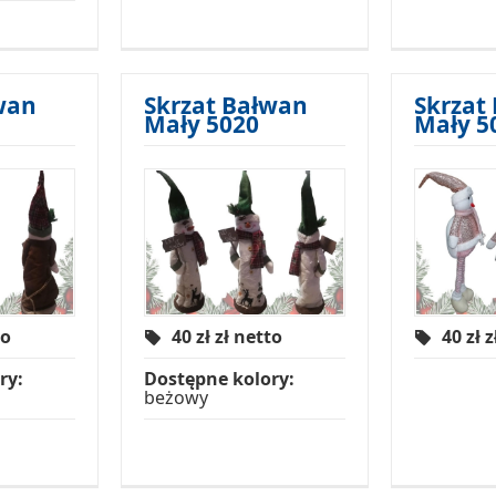
wan
Skrzat Bałwan
Skrzat
Mały 5020
Mały 5
to
40 zł
zł netto
40 zł
z
ry:
Dostępne kolory:
beżowy