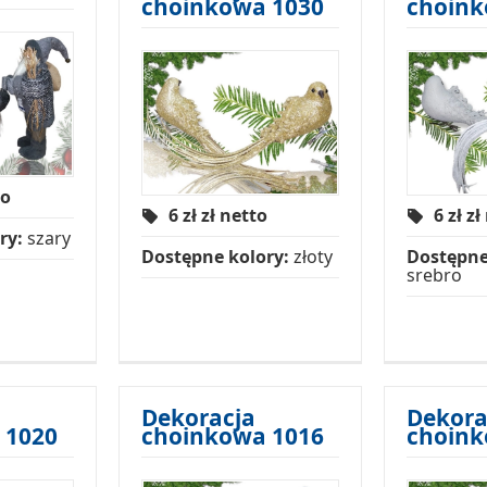
choinkowa 1030
choink
to
6 zł
zł netto
6 zł
zł
ry:
szary
Dostępne kolory:
złoty
Dostępne
srebro
Dekoracja
Dekora
 1020
choinkowa 1016
choink