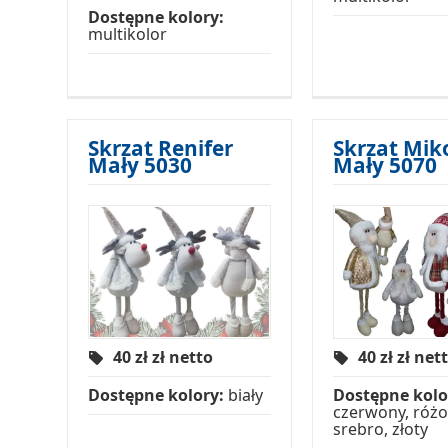
Dostępne kolory:
multikolor
Skrzat Renifer
Skrzat Mik
Mały 5030
Mały 5070
40 zł
zł netto
40 zł
zł net
Dostępne kolory:
biały
Dostępne kolo
czerwony, różo
srebro, złoty