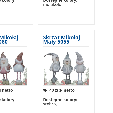
 kolory:
Dostępne kolory:
r
multikolor
Mikołaj
Skrzat Mikołaj
060
Mały 5055
ł netto
40 zł
zł netto
 kolory:
Dostępne kolory:
srebro,