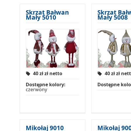
Skrzat Bałwan
Skrzat Bał
Mały 5010
Mały 5008
40 zł
zł netto
40 zł
zł net
Dostępne kolory:
Dostępne kolo
czerwony
Mikołaj 9010
Mikołaj 90