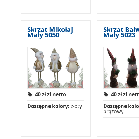
Skrzat Mikołaj
Skrzat Bał
Mały 5050
Mały 5023
40 zł
zł netto
40 zł
zł net
Dostępne kolory:
złoty
Dostępne kolo
brązowy