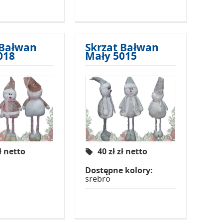
 Bałwan
Skrzat Bałwan
018
Mały 5015
ł netto
40 zł
zł netto
Dostępne kolory:
srebro