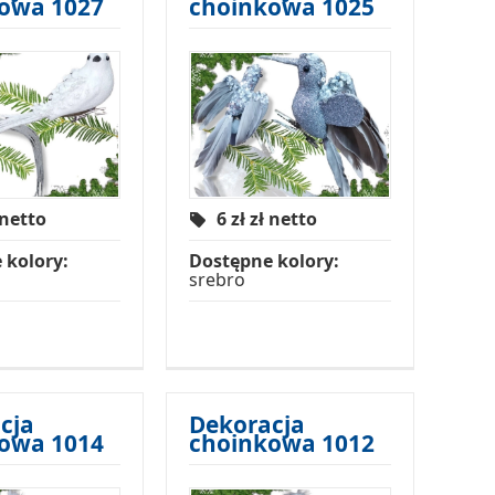
owa 1027
choinkowa 1025
 netto
6 zł
zł netto
 kolory:
Dostępne kolory:
srebro
cja
Dekoracja
owa 1014
choinkowa 1012