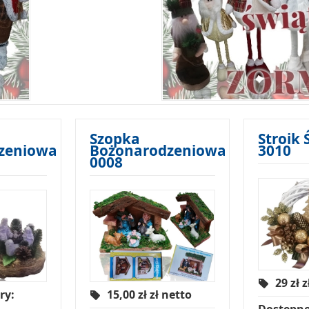
Szopka
Stroik
zeniowa
Bożonarodzeniowa
3010
0008
29 zł
z
ry:
15,00 zł
zł netto