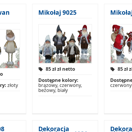
wan
Mikołaj 9025
Mikoła
85 zł
zł netto
85 zł
z
to
Dostępne kolory:
Dostępne
ry:
złoty
brązowy, czerwony,
czerwony
beżowy, biały
08
Dekoracja
Dekora