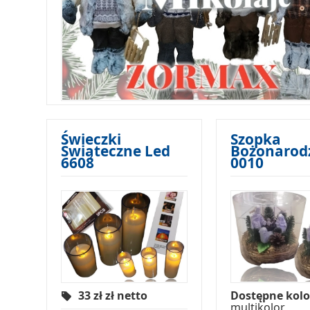
Świeczki
Szopka
Świąteczne Led
Bożonarod
6608
0010
33 zł
zł netto
Dostępne kolo
multikolor