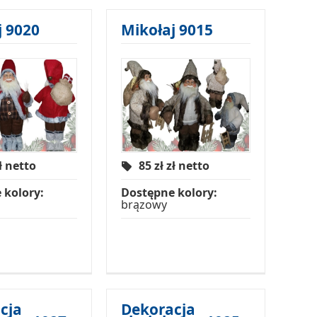
j 9020
Mikołaj 9015
ł netto
85 zł
zł netto
 kolory:
Dostępne kolory:
brązowy
cja
Dekoracja