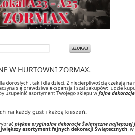
SZUKAJ
ZNE W HURTOWNI ZORMAX.
dorosłych , tak i dla dzieci. Z niecierpliwością czekają na 
aczyna się prawdziwa ekspansja i szał zakupów: ludzie kupu
 aby uzupełnić asortyment Twojego sklepu w
fajne dekoracj
h na każdy gust i każdą kieszeń.
 wybrać
piękne oryginalne dekoracje Świąteczne najlepszej 
jwiększy asortyment fajnych dekoracji Świątecznych
, w