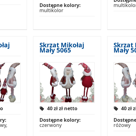
Dostępne
Dostępne kolory:
multikolo
multikolor
ołaj
Skrzat Mikołaj
Skrzat 
Mały 5065
Mały 5
to
40 zł
zł netto
40 zł
z
ry:
Dostępne kolory:
Dostępne
wy,
czerwony
różowy