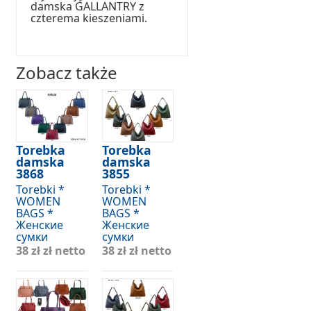
damska GALLANTRY z
czterema kieszeniami.
Zobacz także
Torebka
Torebka
damska
damska
3868
3855
Torebki *
Torebki *
WOMEN
WOMEN
BAGS *
BAGS *
Женские
Женские
сумки
сумки
38 zł
zł netto
38 zł
zł netto