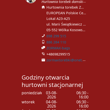
Hurtownia torebek damskich
Hurtownia torebek ZORMAX
EUROPEAN Polskie Centrum Handlowe
Lokal A23-A25
ul. Marii Świątkiewicz 51
05-552 Wólka Kosowska
698 299 515
886 284 110
ZORMAX-bags
+48698299515
zormaxtorebki@onet.pl
Godziny otwarcia
hurtowni stacjonarnej
poniedziałek
03-08-
06:30 -
2026
16:00
wtorek
04-08-
06:30 -
2026
16:00