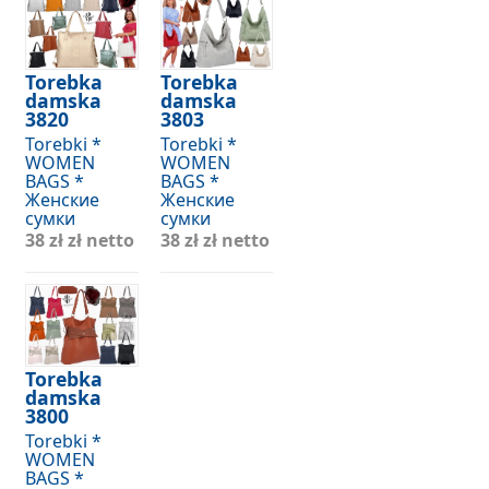
Torebka
Torebka
damska
damska
3820
3803
Torebki *
Torebki *
WOMEN
WOMEN
BAGS *
BAGS *
Женские
Женские
сумки
сумки
38 zł
zł netto
38 zł
zł netto
Torebka
damska
3800
Torebki *
WOMEN
BAGS *