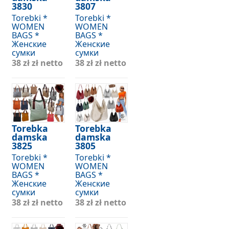
3830
3807
Torebki *
Torebki *
WOMEN
WOMEN
BAGS *
BAGS *
Женские
Женские
сумки
сумки
38 zł
zł netto
38 zł
zł netto
Torebka
Torebka
damska
damska
3825
3805
Torebki *
Torebki *
WOMEN
WOMEN
BAGS *
BAGS *
Женские
Женские
сумки
сумки
38 zł
zł netto
38 zł
zł netto