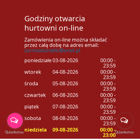
Godziny otwarcia
hurtowni on-line
Zamówienia on-line można składać
przez całą dobę na adres email:
zormaxtorebki@onet.pl
poniedziałek
03-08-2026
00:00 -
23:59
wtorek
04-08-2026
00:00 -
23:59
środa
05-08-2026
00:00 -
23:59
czwartek
06-08-2026
00:00 -
23:59
piątek
07-08-2026
00:00 -
23:59
sobota
08-08-2026
00:00 -
23:59
niedziela
09-08-2026
00:00 -
23:00