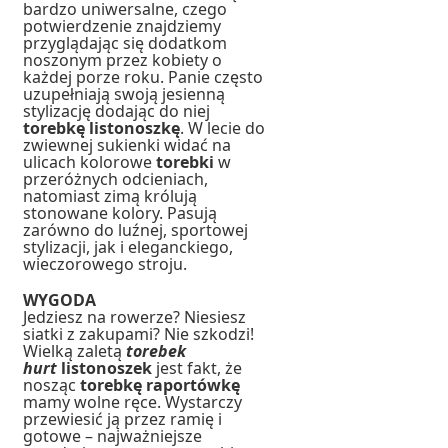
bardzo uniwersalne, czego
potwierdzenie znajdziemy
przyglądając się dodatkom
noszonym przez kobiety o
każdej porze roku. Panie często
uzupełniają swoją jesienną
stylizację dodając do niej
torebkę listonoszkę
. W lecie do
zwiewnej sukienki widać na
ulicach kolorowe
torebki
w
przeróżnych odcieniach,
natomiast zimą królują
stonowane kolory. Pasują
zarówno do luźnej, sportowej
stylizacji, jak i eleganckiego,
wieczorowego stroju.
WYGODA
Jedziesz na rowerze? Niesiesz
siatki z zakupami? Nie szkodzi!
Wielką zaletą
torebek
hurt
listonoszek
jest fakt, że
nosząc
torebkę raportówkę
mamy wolne ręce. Wystarczy
przewiesić ją przez ramię i
gotowe – najważniejsze