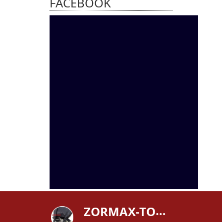
FACEBOOK
Z
ORMAX-TOREBKI