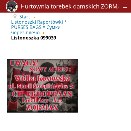
≡
Hurtownia torebek damskich ZORMAX
Start
Listonoszki Raportówki *
PURSES BAGS * Сумки
через плечо
Listonoszka 099039