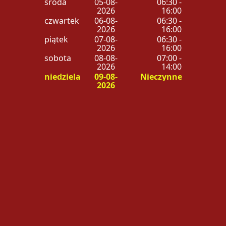
środa
05-08-
06:30 -
2026
16:00
czwartek
06-08-
06:30 -
2026
16:00
piątek
07-08-
06:30 -
2026
16:00
sobota
08-08-
07:00 -
2026
14:00
niedziela
09-08-
Nieczynne
2026