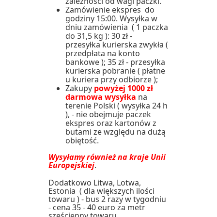
zależności od wagi paczki.
Zamówienie ekspres do
godziny 15:00. Wysyłka w
dniu zamówienia ( 1 paczka
do 31,5 kg ): 30 zł -
przesyłka kurierska zwykła (
przedpłata na konto
bankowe ); 35 zł - przesyłka
kurierska pobranie ( płatne
u kuriera przy odbiorze );
Zakupy
powyżej 1000 zł
darmowa wysyłka
na
terenie Polski ( wysyłka 24 h
), - nie obejmuje paczek
ekspres oraz kartonów z
butami ze względu na dużą
obiętość.
Wysyłamy również na kraje Unii
Europejskiej
.
Dodatkowo Litwa, Lotwa,
Estonia ( dla większych ilości
towaru ) - bus 2 razy w tygodniu
- cena 35 - 40 euro za metr
sześcienny towaru.