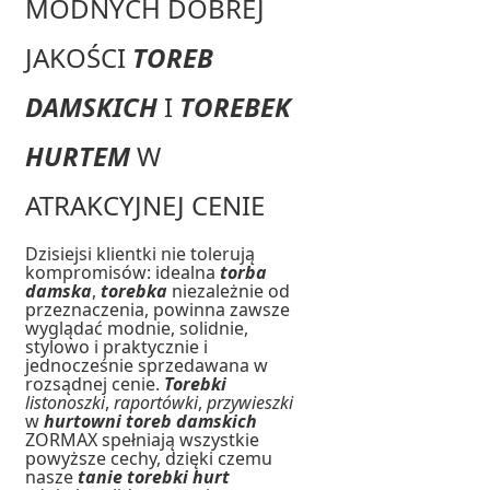
MODNYCH DOBREJ
JAKOŚCI
TOREB
DAMSKICH
I
TOREBEK
HURTEM
W
ATRAKCYJNEJ CENIE
Dzisiejsi klientki nie tolerują
kompromisów: idealna
torba
damska
,
torebka
niezależnie od
przeznaczenia, powinna zawsze
wyglądać modnie, solidnie,
stylowo i praktycznie i
jednocześnie sprzedawana w
rozsądnej cenie.
Torebki
listonoszki
,
raportówki
,
przywieszki
w
hurtowni toreb damskich
ZORMAX spełniają wszystkie
powyższe cechy, dzięki czemu
nasze
tanie torebki hurt