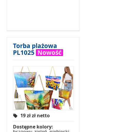
Torba plażowa
PL1025
Nowość
19 zł
zł netto
Dostępne kolory:
brązowy, zieleń, niebieski,