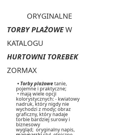
ORYGINALNE
TORBY PLAŻOWE
W
KATALOGU
HURTOWNI TOREBEK
ZORMAX
•
Torby plażowe
tanie,
pojemne i praktyczne;
• mają wiele opcji
kolorystycznych: - kwiatowy
nadruk, który nigdy nie
wychodzi z mody; obraz
graficzny, który nadaje
torbie bardziej surowy i
biznesowy
wygląd; oryginalny napis,
marynarski
styl, etniczne