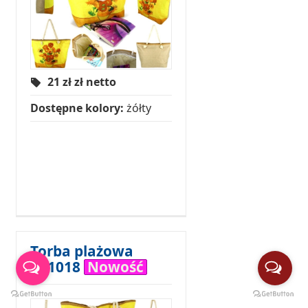
21 zł
zł netto
Dostępne kolory:
żółty
Torba plażowa
PL1018
Nowość