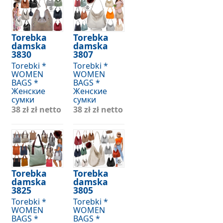
Torebka
Torebka
damska
damska
3830
3807
Torebki *
Torebki *
WOMEN
WOMEN
BAGS *
BAGS *
Женские
Женские
сумки
сумки
38 zł
zł netto
38 zł
zł netto
Torebka
Torebka
damska
damska
3825
3805
Torebki *
Torebki *
WOMEN
WOMEN
BAGS *
BAGS *