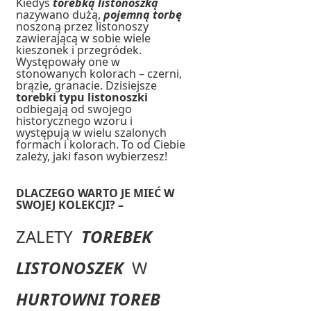
Kiedyś
torebką listonoszką
nazywano dużą,
pojemną torbę
noszoną przez listonoszy
zawierającą w sobie wiele
kieszonek i przegródek.
Występowały one w
stonowanych kolorach – czerni,
brązie, granacie. Dzisiejsze
torebki typu listonoszki
odbiegają od swojego
historycznego wzoru i
występują w wielu szalonych
formach i kolorach. To od Ciebie
zależy, jaki fason wybierzesz!
DLACZEGO WARTO JE MIEĆ W
SWOJEJ KOLEKCJI? –
ZALETY
TOREBEK
LISTONOSZEK
W
HURTOWNI TOREB