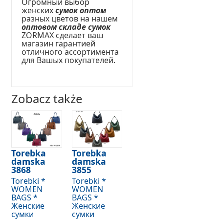
Огромный выбор
женских
сумок оптом
разных цветов на нашем
оптовом складе сумок
ZORMAX сделает ваш
магазин гарантией
отличного ассортимента
для Вашых покупателей.
Zobacz także
Torebka
Torebka
damska
damska
3868
3855
Torebki *
Torebki *
WOMEN
WOMEN
BAGS *
BAGS *
Женские
Женские
сумки
сумки