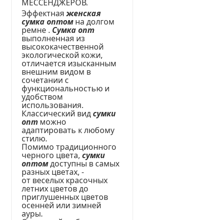
МЕССЕНДЖЕРОВ.
Эффектная
женская
сумка оптом
на долгом
ремне .
Сумка опт
выполненная из
высококачественной
экологической кожи,
отличается изысканным
внешним видом в
сочетании с
функциональностью и
удобством
использования.
Классический вид
сумки
опт
можно
адаптировать к любому
стилю.
Помимо традиционного
черного цвета,
сумки
оптом
доступны в самых
разных цветах, -
от веселых красочных
летних цветов до
приглушенных цветов
осенней или зимней
ауры.