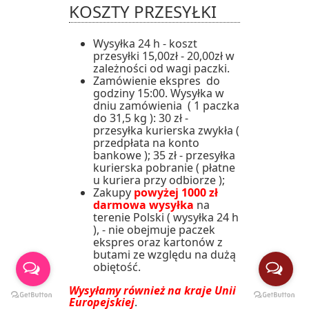
KOSZTY PRZESYŁKI
Wysyłka 24 h - koszt
przesyłki 15,00zł - 20,00zł w
zależności od wagi paczki.
Zamówienie ekspres do
godziny 15:00. Wysyłka w
dniu zamówienia ( 1 paczka
do 31,5 kg ): 30 zł -
przesyłka kurierska zwykła (
przedpłata na konto
bankowe ); 35 zł - przesyłka
kurierska pobranie ( płatne
u kuriera przy odbiorze );
Zakupy
powyżej 1000 zł
darmowa wysyłka
na
terenie Polski ( wysyłka 24 h
), - nie obejmuje paczek
ekspres oraz kartonów z
butami ze względu na dużą
obiętość.
Wysyłamy również na kraje Unii
Europejskiej
.