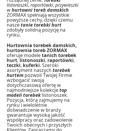
rozsądnej cenie.
Torebki
listonoszki
,
raportówki
,
przywieszki
w
hurtowni toreb damskich
ZORMAX spełniają wszystkie
powyższe cechy, dzięki czemu
nasze
tanie torebki hurt
zdobyły solidną pozycję na
rynku.
Hurtownia torebek damskich,
hurtownia toreb ZORMAX
oferuje modele
tanich torebek
hurt
,
listonoszki
,
raportówki
,
teczki
,
kuferki
. Szeroki
asortyment naszych
torebek
hurtem
pozwoli Twojej Firmie
wzbogacić swoją
dotychczasową ofertę w
najmodniejsze kolekcje
top
modeli torebek
listonoszek.
Pozycja, którą zajmujemy na
rynku i wieloletnie
doświadczenie w branży
gwarantuje wysoką jakość
współpracy oraz zadowolenie
Twoich obecnych i przyszłych
Klientów. Zapraszamy do