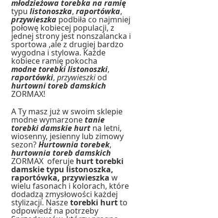
młodzieżowa torebka na ramię
typu
listonoszka
,
raportówka
,
przywieszka
podbiła co najmniej
połowę kobiecej populacji, z
jednej strony jest nonszalancka i
sportowa ,ale z drugiej bardzo
wygodna i stylowa. Każde
kobiece ramię pokocha
modne
torebki
listonoszki
,
raportówki
,
przywieszki
od
hurtowni toreb damskich
ZORMAX!
A Ty masz już w swoim sklepie
modne wymarzone
tanie
torebki damskie hurt
na letni,
wiosenny, jesienny lub zimowy
sezon?
Hurtownia torebek
,
hurtownia toreb damskich
ZORMAX oferuje
hurt torebki
damskie typu listonoszka,
raportówka, przywieszka
w
wielu fasonach i kolorach, które
dodadzą zmysłowości każdej
stylizacji. Nasze
torebki hurt
to
odpowiedź na potrzeby