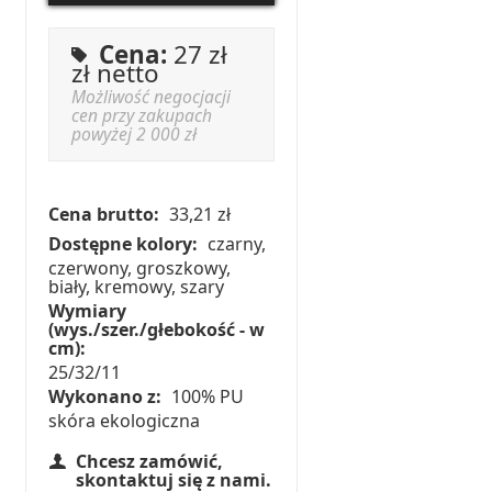
Cena:
27 zł
zł netto
Możliwość negocjacji
cen przy zakupach
powyżej 2 000 zł
Cena brutto:
33,21 zł
Dostępne kolory:
czarny,
czerwony, groszkowy,
biały, kremowy, szary
Wymiary
(wys./szer./głebokość - w
cm):
25/32/11
Wykonano z:
100% PU
skóra ekologiczna
Chcesz zamówić,
skontaktuj się z nami.