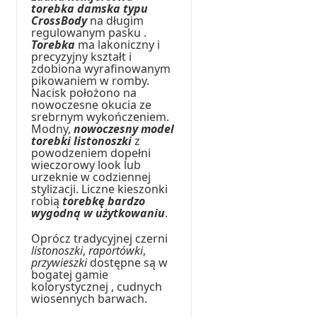
torebka damska typu
CrossBody
na długim
regulowanym pasku .
Torebka
ma lakoniczny i
precyzyjny kształt i
zdobiona wyrafinowanym
pikowaniem w romby.
Nacisk położono na
nowoczesne okucia ze
srebrnym wykończeniem.
Modny,
nowoczesny model
torebki listonoszki
z
powodzeniem dopełni
wieczorowy look lub
urzeknie w codziennej
stylizacji. Liczne kieszonki
robią
torebkę bardzo
wygodną w użytkowaniu
.
Oprócz tradycyjnej czerni
listonoszki
,
raportówki
,
przywieszki
dostępne są w
bogatej gamie
kolorystycznej , cudnych
wiosennych barwach.