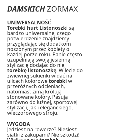
DAMSKICH
ZORMAX
UNIWERSALNOŚĆ
Torebki hurt Listonoszk
i są
bardzo uniwersalne, czego
potwierdzenie znajdziemy
przyglądając się dodatkom
noszonym przez kobiety o
każdej porze roku. Panie często
uzupełniają swoją jesienną
stylizację dodając do niej
torebkę listonoszkę
. W lecie do
zwiewnej sukienki widać na
ulicach kolorowe
torebki
w
przeróżnych odcieniach,
natomiast zimą królują
stonowane kolory. Pasują
zarówno do luźnej, sportowej
stylizacji, jak i eleganckiego,
wieczorowego stroju.
WYGODA
Jedziesz na rowerze? Niesiesz
siatki z zakupami? Nie szkodzi!