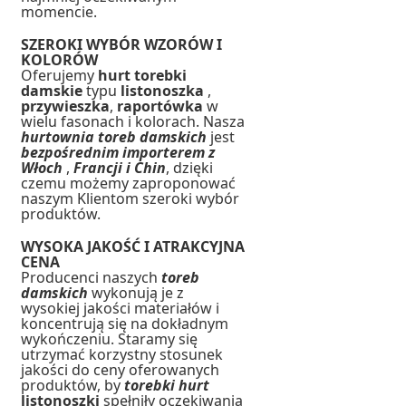
momencie.
SZEROKI WYBÓR WZORÓW I
KOLORÓW
Oferujemy
hurt torebki
damskie
typu
listonoszka
,
przywieszka
,
raportówka
w
wielu fasonach i kolorach. Nasza
hurtownia toreb damskich
jest
bezpośrednim importerem z
Włoch
,
Francji i Chin
, dzięki
czemu możemy zaproponować
naszym Klientom szeroki wybór
produktów.
WYSOKA JAKOŚĆ I ATRAKCYJNA
CENA
Producenci naszych
toreb
damskich
wykonują je z
wysokiej jakości materiałów i
koncentrują się na dokładnym
wykończeniu. Staramy się
utrzymać korzystny stosunek
jakości do ceny oferowanych
produktów, by
torebki hurt
listonoszki
spełniły oczekiwania