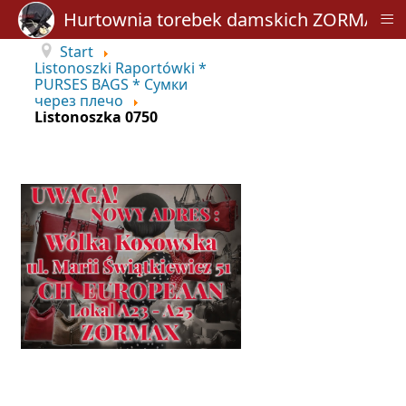
≡
Hurtownia torebek damskich ZORMAX
Start
Listonoszki Raportówki *
PURSES BAGS * Сумки
через плечо
Listonoszka 0750