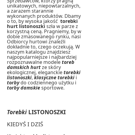
Sprzedawców, którzy pragną
unikatowych, niepowtarzalnych,
a zarazem starannie
wykonanych produktów. Dbamy
o to, by wysoka jakość
torebki
hurt
listonoszki
szła w parze z
korzystną ceną. Pragniemy, by w
dobie zmasowanego rynku, nasi
Odbiorcy hurtowi znaleźli
dokładnie to, czego oczekują. W
naszym katalogu znajdziesz
najpopularniejsze i najbardziej
rozpoznawalne modele
toreb
damskich hurt
ze skóry
ekologicznej, eleganckie
torebki
listonoszki
,
klasyczne torebki
i
torby
do codziennego użytku i
torby damskie
sportowe.
Torebki
LISTONOSZKI
KIEDYŚ I DZIŚ