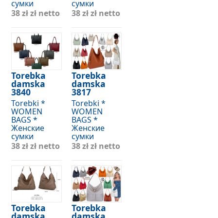
сумки
сумки
38 zł
zł netto
38 zł
zł netto
Torebka
Torebka
damska
damska
3840
3817
Torebki *
Torebki *
WOMEN
WOMEN
BAGS *
BAGS *
Женские
Женские
сумки
сумки
38 zł
zł netto
38 zł
zł netto
Torebka
Torebka
damska
damska