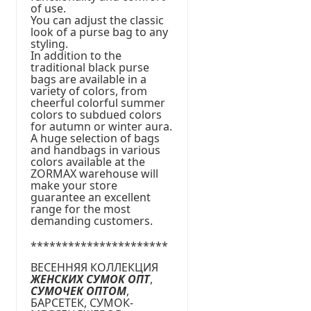
of use.
You can adjust the classic
look of a purse bag to any
styling.
In addition to the
traditional black purse
bags are available in a
variety of colors, from
cheerful colorful summer
colors to subdued colors
for autumn or winter aura.
A huge selection of bags
and handbags in various
colors available at the
ZORMAX warehouse will
make your store
guarantee an excellent
range for the most
demanding customers.
**********************
ВЕСЕННЯЯ КОЛЛЕКЦИЯ
ЖЕНСКИХ СУМОК ОПТ
,
СУМОЧЕК ОПТОМ
,
БАРСЕТЕК, СУМОК-