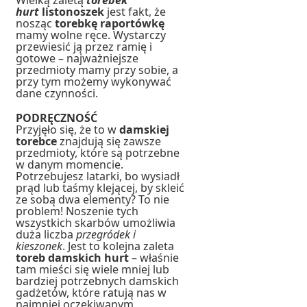
Wielką zaletą
torebek
hurt
listonoszek
jest fakt, że
nosząc
torebkę raportówkę
mamy wolne ręce. Wystarczy
przewiesić ją przez ramię i
gotowe – najważniejsze
przedmioty mamy przy sobie, a
przy tym możemy wykonywać
dane czynności.
PODRĘCZNOŚĆ
Przyjęło się, że to w
damskiej
torebce
znajdują się zawsze
przedmioty, które są potrzebne
w danym momencie.
Potrzebujesz latarki, bo wysiadł
prąd lub taśmy klejącej, by skleić
ze sobą dwa elementy? To nie
problem! Noszenie tych
wszystkich skarbów umożliwia
duża liczba
przegródek i
kieszonek
. Jest to kolejna zaleta
toreb damskich hurt
– właśnie
tam mieści się wiele mniej lub
bardziej potrzebnych damskich
gadżetów, które ratują nas w
najmniej oczekiwanym