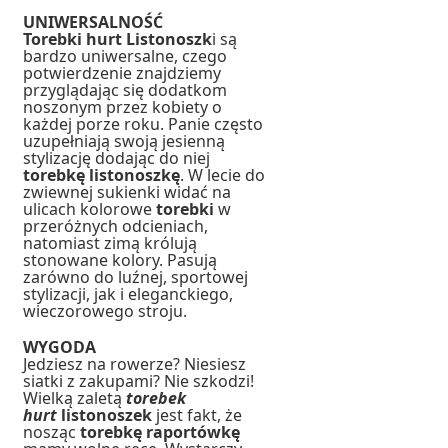
UNIWERSALNOŚĆ
Torebki hurt Listonoszk
i są
bardzo uniwersalne, czego
potwierdzenie znajdziemy
przyglądając się dodatkom
noszonym przez kobiety o
każdej porze roku. Panie często
uzupełniają swoją jesienną
stylizację dodając do niej
torebkę listonoszkę
. W lecie do
zwiewnej sukienki widać na
ulicach kolorowe
torebki
w
przeróżnych odcieniach,
natomiast zimą królują
stonowane kolory. Pasują
zarówno do luźnej, sportowej
stylizacji, jak i eleganckiego,
wieczorowego stroju.
WYGODA
Jedziesz na rowerze? Niesiesz
siatki z zakupami? Nie szkodzi!
Wielką zaletą
torebek
hurt
listonoszek
jest fakt, że
nosząc
torebkę raportówkę