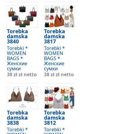
Torebka
Torebka
damska
damska
3840
3817
Torebki *
Torebki *
WOMEN
WOMEN
BAGS *
BAGS *
Женские
Женские
сумки
сумки
38 zł
zł netto
38 zł
zł netto
Torebka
Torebka
damska
damska
3838
3812
Torebki *
Torebki *