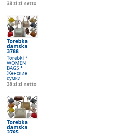
38 zł
zł netto
Torebka
damska
3788
Torebki *
WOMEN
BAGS *
Женские
сумки
38 zł
zł netto
Torebka
damska
3785