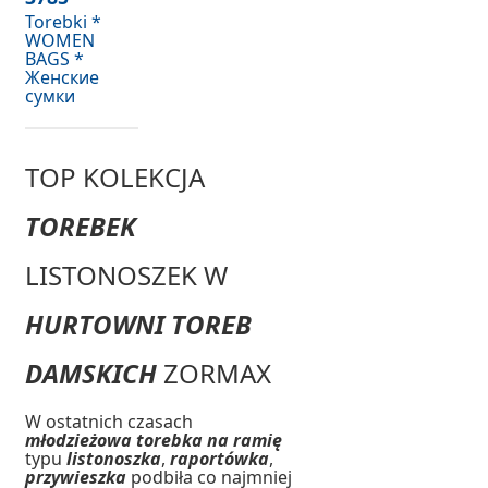
Torebki *
WOMEN
BAGS *
Женские
сумки
TOP KOLEKCJA
TOREBEK
LISTONOSZEK W
HURTOWNI TOREB
DAMSKICH
ZORMAX
W ostatnich czasach
młodzieżowa torebka na ramię
typu
listonoszka
,
raportówka
,
przywieszka
podbiła co najmniej