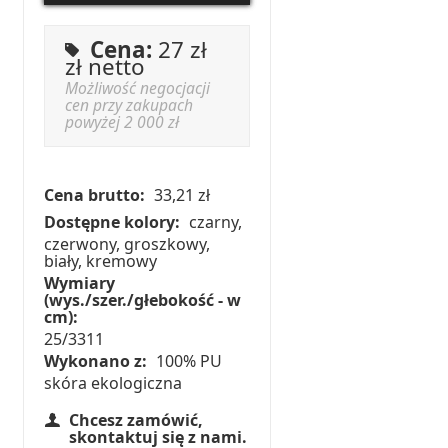
Cena:
27 zł
zł netto
Możliwość negocjacji
cen przy zakupach
powyżej 2 000 zł
Cena brutto:
33,21 zł
Dostępne kolory:
czarny,
czerwony, groszkowy,
biały, kremowy
Wymiary
(wys./szer./głebokość - w
cm):
25/3311
Wykonano z:
100% PU
skóra ekologiczna
Chcesz zamówić,
skontaktuj się z nami.