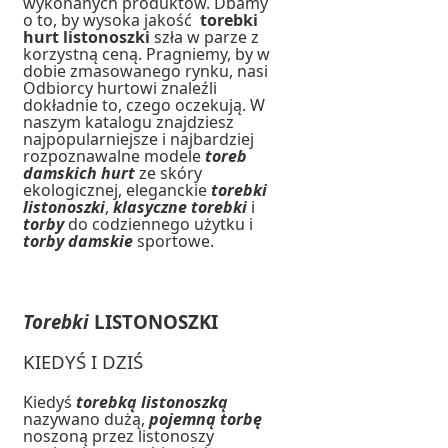
wykonanych produktów. Dbamy
o to, by wysoka jakość
torebki
hurt
listonoszki
szła w parze z
korzystną ceną. Pragniemy, by w
dobie zmasowanego rynku, nasi
Odbiorcy hurtowi znaleźli
dokładnie to, czego oczekują. W
naszym katalogu znajdziesz
najpopularniejsze i najbardziej
rozpoznawalne modele
toreb
damskich hurt
ze skóry
ekologicznej, eleganckie
torebki
listonoszki
,
klasyczne torebki
i
torby
do codziennego użytku i
torby damskie
sportowe.
Torebki
LISTONOSZKI
KIEDYŚ I DZIŚ
Kiedyś
torebką listonoszką
nazywano dużą,
pojemną torbę
noszoną przez listonoszy