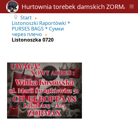
≡
Hurtownia torebek damskich ZORMAX
Start
Listonoszki Raportówki *
PURSES BAGS * Сумки
через плечо
Listonoszka 0720