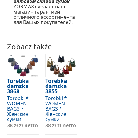
оптовом складе сумок
ZORMAX сделает ваш
магазин гарантией
отличного ассортимента
для Вашых покупателей.
Zobacz także
Torebka
Torebka
damska
damska
3868
3855
Torebki *
Torebki *
WOMEN
WOMEN
BAGS *
BAGS *
Женские
Женские
сумки
сумки
38 zł
zł netto
38 zł
zł netto