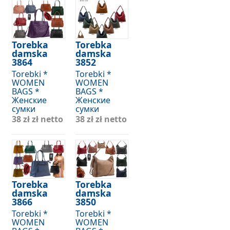
Torebka
Torebka
damska
damska
3864
3852
Torebki *
Torebki *
WOMEN
WOMEN
BAGS *
BAGS *
Женские
Женские
сумки
сумки
38 zł
zł netto
38 zł
zł netto
Torebka
Torebka
damska
damska
3866
3850
Torebki *
Torebki *
WOMEN
WOMEN