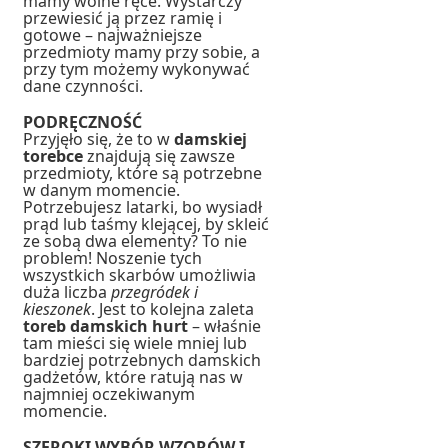
mamy wolne ręce. Wystarczy
przewiesić ją przez ramię i
gotowe – najważniejsze
przedmioty mamy przy sobie, a
przy tym możemy wykonywać
dane czynności.
PODRĘCZNOŚĆ
Przyjęło się, że to w
damskiej
torebce
znajdują się zawsze
przedmioty, które są potrzebne
w danym momencie.
Potrzebujesz latarki, bo wysiadł
prąd lub taśmy klejącej, by skleić
ze sobą dwa elementy? To nie
problem! Noszenie tych
wszystkich skarbów umożliwia
duża liczba
przegródek i
kieszonek
. Jest to kolejna zaleta
toreb damskich hurt
– właśnie
tam mieści się wiele mniej lub
bardziej potrzebnych damskich
gadżetów, które ratują nas w
najmniej oczekiwanym
momencie.
SZEROKI WYBÓR WZORÓW I