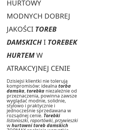
HURTOWY
MODNYCH DOBREJ
JAKOŚCI
TOREB
DAMSKICH
I
TOREBEK
HURTEM
W
ATRAKCYJNEJ CENIE
Dzisiejsi klientki nie tolerują
kompromisów: idealna
torba
damska
,
torebka
niezależnie od
przeznaczenia, powinna zawsze
wyglądać modnie, solidnie,
stylowo i praktycznie i
jednocześnie sprzedawana w
rozsądnej cenie.
Torebki
listonoszki
,
raportówki
,
przywieszki
w
hurtowni toreb damskich