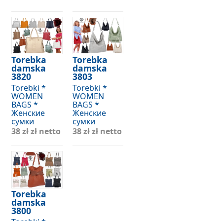
Torebka
Torebka
damska
damska
3820
3803
Torebki *
Torebki *
WOMEN
WOMEN
BAGS *
BAGS *
Женские
Женские
сумки
сумки
38 zł
zł netto
38 zł
zł netto
Torebka
damska
3800