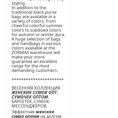
styling.
In addition to the
traditional black purse
bags are available in a
variety of colors, from
cheerful colorful summer
colors to subdued colors
for autumn or winter aura.
A huge selection of bags
and handbags in various
colors available at the
ZORMAX warehouse will
make your store
guarantee an excellent
range for the most
demanding customers.
**********************
ВЕСЕННЯЯ КОЛЛЕКЦИЯ
ЖЕНСКИХ СУМОК ОПТ
,
СУМОЧЕК ОПТОМ
,
БАРСЕТЕК, СУМОК-
МЕССЕНДЖЕРОВ.
Эффектная
женская
сумка оптом
на долгом