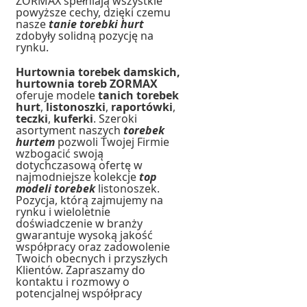
ZORMAX spełniają wszystkie
powyższe cechy, dzięki czemu
nasze
tanie torebki hurt
zdobyły solidną pozycję na
rynku.
Hurtownia torebek damskich,
hurtownia toreb ZORMAX
oferuje modele
tanich torebek
hurt
,
listonoszki
,
raportówki
,
teczki
,
kuferki
. Szeroki
asortyment naszych
torebek
hurtem
pozwoli Twojej Firmie
wzbogacić swoją
dotychczasową ofertę w
najmodniejsze kolekcje
top
modeli torebek
listonoszek.
Pozycja, którą zajmujemy na
rynku i wieloletnie
doświadczenie w branży
gwarantuje wysoką jakość
współpracy oraz zadowolenie
Twoich obecnych i przyszłych
Klientów. Zapraszamy do
kontaktu i rozmowy o
potencjalnej współpracy