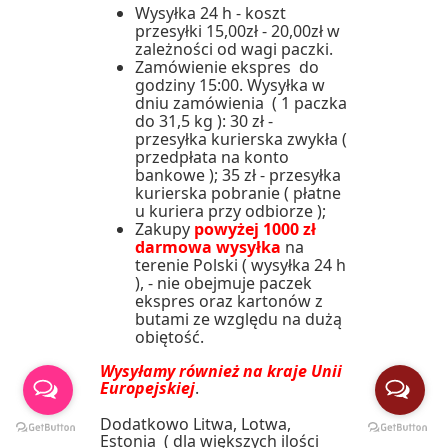
Wysyłka 24 h - koszt
przesyłki 15,00zł - 20,00zł w
zależności od wagi paczki.
Zamówienie ekspres do
godziny 15:00. Wysyłka w
dniu zamówienia ( 1 paczka
do 31,5 kg ): 30 zł -
przesyłka kurierska zwykła (
przedpłata na konto
bankowe ); 35 zł - przesyłka
kurierska pobranie ( płatne
u kuriera przy odbiorze );
Zakupy
powyżej 1000 zł
darmowa wysyłka
na
terenie Polski ( wysyłka 24 h
), - nie obejmuje paczek
ekspres oraz kartonów z
butami ze względu na dużą
obiętość.
Wysyłamy również na kraje Unii
Europejskiej
.
Dodatkowo Litwa, Lotwa,
Estonia ( dla większych ilości