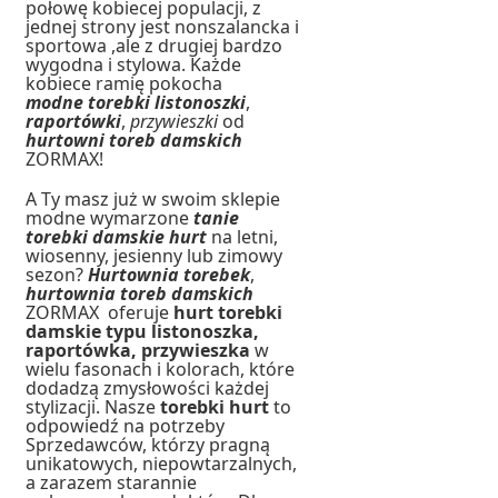
połowę kobiecej populacji, z
jednej strony jest nonszalancka i
sportowa ,ale z drugiej bardzo
wygodna i stylowa. Każde
kobiece ramię pokocha
modne
torebki
listonoszki
,
raportówki
,
przywieszki
od
hurtowni toreb damskich
ZORMAX!
A Ty masz już w swoim sklepie
modne wymarzone
tanie
torebki damskie hurt
na letni,
wiosenny, jesienny lub zimowy
sezon?
Hurtownia torebek
,
hurtownia toreb damskich
ZORMAX oferuje
hurt torebki
damskie typu listonoszka,
raportówka, przywieszka
w
wielu fasonach i kolorach, które
dodadzą zmysłowości każdej
stylizacji. Nasze
torebki hurt
to
odpowiedź na potrzeby
Sprzedawców, którzy pragną
unikatowych, niepowtarzalnych,
a zarazem starannie