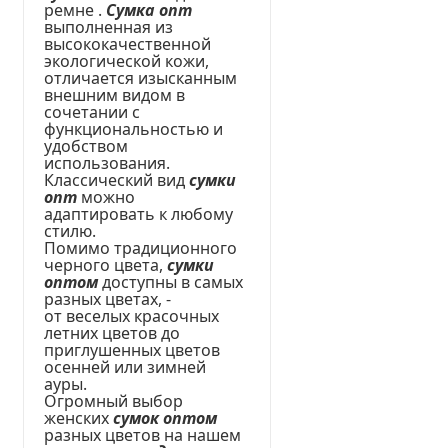
ремне .
Сумка опт
выполненная из
высококачественной
экологической кожи,
отличается изысканным
внешним видом в
сочетании с
функциональностью и
удобством
использования.
Классический вид
сумки
опт
можно
адаптировать к любому
стилю.
Помимо традиционного
черного цвета,
сумки
оптом
доступны в самых
разных цветах, -
от веселых красочных
летних цветов до
приглушенных цветов
осенней или зимней
ауры.
Огромный выбор
женских
сумок оптом
разных цветов на нашем