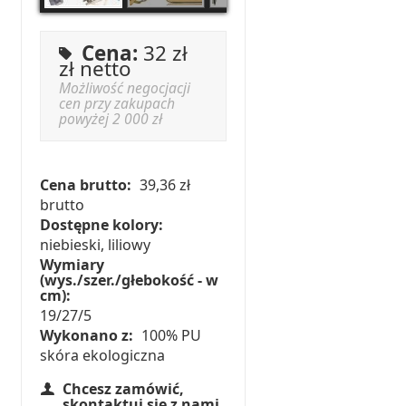
Cena:
32 zł
zł netto
Możliwość negocjacji
cen przy zakupach
powyżej 2 000 zł
Cena brutto:
39,36 zł
brutto
Dostępne kolory:
niebieski, liliowy
Wymiary
(wys./szer./głebokość - w
cm):
19/27/5
Wykonano z:
100% PU
skóra ekologiczna
Chcesz zamówić,
skontaktuj się z nami.