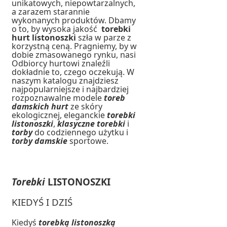
unikatowych, niepowtarzalnych,
a zarazem starannie
wykonanych produktów. Dbamy
o to, by wysoka jakość
torebki
hurt
listonoszki
szła w parze z
korzystną ceną. Pragniemy, by w
dobie zmasowanego rynku, nasi
Odbiorcy hurtowi znaleźli
dokładnie to, czego oczekują. W
naszym katalogu znajdziesz
najpopularniejsze i najbardziej
rozpoznawalne modele
toreb
damskich hurt
ze skóry
ekologicznej, eleganckie
torebki
listonoszki
,
klasyczne torebki
i
torby
do codziennego użytku i
torby damskie
sportowe.
Torebki
LISTONOSZKI
KIEDYŚ I DZIŚ
Kiedyś
torebką listonoszką