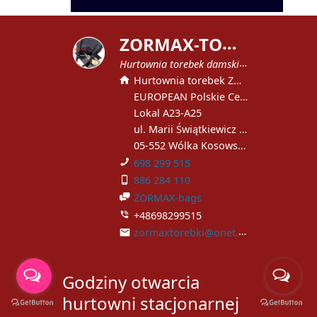
Z
ORMAX-TOREBKI
Hurtownia torebek damskich
Hurtownia torebek ZORMAX
EUROPEAN Polskie Centrum Handlowe
Lokal A23-A25
ul. Marii Świątkiewicz 51
05-552 Wólka Kosowska
698 299 515
886 284 110
ZORMAX-bags
+48698299515
zormaxtorebki@onet.pl
Godziny otwarcia
hurtowni stacjonarnej