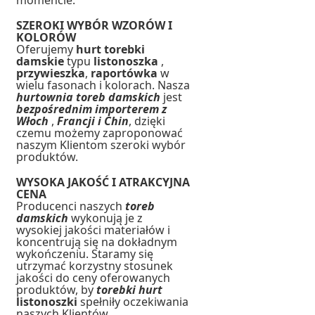
momencie.
SZEROKI WYBÓR WZORÓW I
KOLORÓW
Oferujemy
hurt torebki
damskie
typu
listonoszka
,
przywieszka
,
raportówka
w
wielu fasonach i kolorach. Nasza
hurtownia toreb damskich
jest
bezpośrednim importerem z
Włoch
,
Francji i Chin
, dzięki
czemu możemy zaproponować
naszym Klientom szeroki wybór
produktów.
WYSOKA JAKOŚĆ I ATRAKCYJNA
CENA
Producenci naszych
toreb
damskich
wykonują je z
wysokiej jakości materiałów i
koncentrują się na dokładnym
wykończeniu. Staramy się
utrzymać korzystny stosunek
jakości do ceny oferowanych
produktów, by
torebki hurt
listonoszki
spełniły oczekiwania
naszych Klientów.