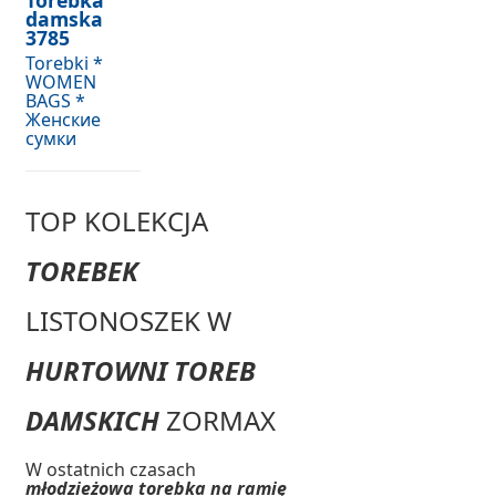
Torebka
damska
3785
Torebki *
WOMEN
BAGS *
Женские
сумки
TOP KOLEKCJA
TOREBEK
LISTONOSZEK W
HURTOWNI TOREB
DAMSKICH
ZORMAX
W ostatnich czasach
młodzieżowa torebka na ramię