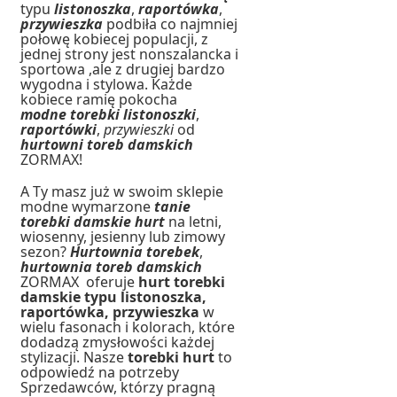
typu
listonoszka
,
raportówka
,
przywieszka
podbiła co najmniej
połowę kobiecej populacji, z
jednej strony jest nonszalancka i
sportowa ,ale z drugiej bardzo
wygodna i stylowa. Każde
kobiece ramię pokocha
modne
torebki
listonoszki
,
raportówki
,
przywieszki
od
hurtowni toreb damskich
ZORMAX!
A Ty masz już w swoim sklepie
modne wymarzone
tanie
torebki damskie hurt
na letni,
wiosenny, jesienny lub zimowy
sezon?
Hurtownia torebek
,
hurtownia toreb damskich
ZORMAX oferuje
hurt torebki
damskie typu listonoszka,
raportówka, przywieszka
w
wielu fasonach i kolorach, które
dodadzą zmysłowości każdej
stylizacji. Nasze
torebki hurt
to
odpowiedź na potrzeby
Sprzedawców, którzy pragną