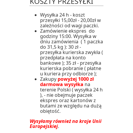
KOSZTY PRZESYŁKI
Wysyłka 24 h - koszt
przesyłki 15,00zł - 20,00zł w
zależności od wagi paczki.
Zamówienie ekspres do
godziny 15:00. Wysyłka w
dniu zamówienia ( 1 paczka
do 31,5 kg ): 30 zł -
przesyłka kurierska zwykła (
przedpłata na konto
bankowe ); 35 zł - przesyłka
kurierska pobranie ( płatne
u kuriera przy odbiorze );
Zakupy
powyżej 1000 zł
darmowa wysyłka
na
terenie Polski ( wysyłka 24 h
), - nie obejmuje paczek
ekspres oraz kartonów z
butami ze względu na dużą
obiętość.
Wysyłamy również na kraje Unii
Europejskiej
.