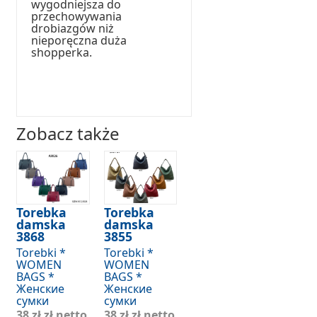
wygodniejsza do
przechowywania
drobiazgów niż
nieporęczna duża
shopperka.
Zobacz także
Torebka
Torebka
damska
damska
3868
3855
Torebki *
Torebki *
WOMEN
WOMEN
BAGS *
BAGS *
Женские
Женские
сумки
сумки
38 zł
zł netto
38 zł
zł netto