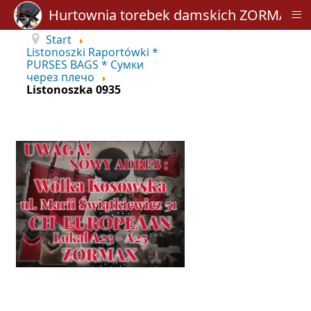
≡
Hurtownia torebek damskich ZORMAX
Start
Listonoszki Raportówki *
PURSES BAGS * Сумки
через плечо
Listonoszka 0935