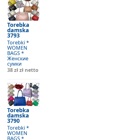
Torebka
damska
3793
Torebki *
WOMEN
BAGS *
Женские
сумки
38 zł
zł netto
Torebka
damska
3790
Torebki *
WOMEN
BAGS *