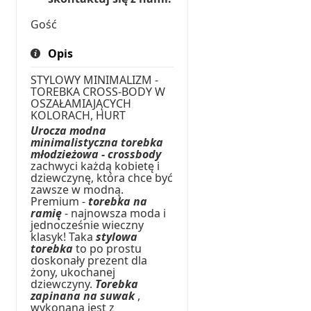
Gość
Opis
STYLOWY MINIMALIZM -
TOREBKA CROSS-BODY W
OSZAŁAMIAJĄCYCH
KOLORACH, HURT
Urocza modna
minimalistyczna torebka
młodzieżowa - crossbody
zachwyci każdą kobietę i
dziewczynę, która chce być
zawsze w modną.
Premium -
torebka na
ramię
- najnowsza moda i
jednocześnie wieczny
klasyk! Taka
stylowa
torebka
to po prostu
doskonały prezent dla
żony, ukochanej
dziewczyny.
Torebka
zapinana na suwak
,
wykonana jest z