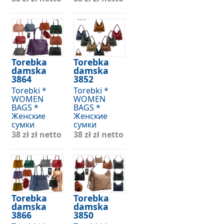
Torebka
Torebka
damska
damska
3864
3852
Torebki *
Torebki *
WOMEN
WOMEN
BAGS *
BAGS *
Женские
Женские
сумки
сумки
38 zł
zł netto
38 zł
zł netto
Torebka
Torebka
damska
damska
3866
3850