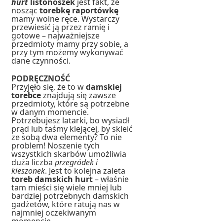
hurt
listonoszek
jest fakt, że
nosząc
torebkę raportówkę
mamy wolne ręce. Wystarczy
przewiesić ją przez ramię i
gotowe – najważniejsze
przedmioty mamy przy sobie, a
przy tym możemy wykonywać
dane czynności.
PODRĘCZNOŚĆ
Przyjęło się, że to w
damskiej
torebce
znajdują się zawsze
przedmioty, które są potrzebne
w danym momencie.
Potrzebujesz latarki, bo wysiadł
prąd lub taśmy klejącej, by skleić
ze sobą dwa elementy? To nie
problem! Noszenie tych
wszystkich skarbów umożliwia
duża liczba
przegródek i
kieszonek
. Jest to kolejna zaleta
toreb damskich hurt
– właśnie
tam mieści się wiele mniej lub
bardziej potrzebnych damskich
gadżetów, które ratują nas w
najmniej oczekiwanym