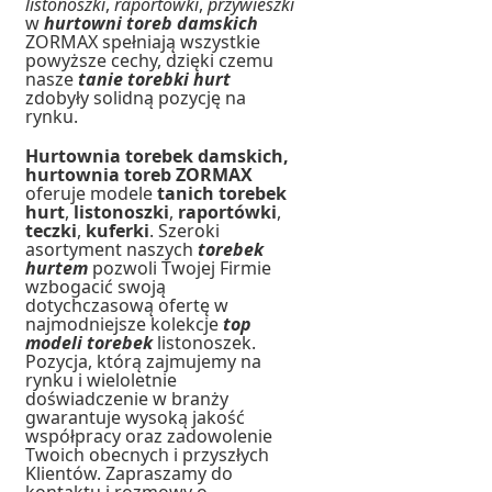
listonoszki
,
raportówki
,
przywieszki
w
hurtowni toreb damskich
ZORMAX spełniają wszystkie
powyższe cechy, dzięki czemu
nasze
tanie torebki hurt
zdobyły solidną pozycję na
rynku.
Hurtownia torebek damskich,
hurtownia toreb ZORMAX
oferuje modele
tanich torebek
hurt
,
listonoszki
,
raportówki
,
teczki
,
kuferki
. Szeroki
asortyment naszych
torebek
hurtem
pozwoli Twojej Firmie
wzbogacić swoją
dotychczasową ofertę w
najmodniejsze kolekcje
top
modeli torebek
listonoszek.
Pozycja, którą zajmujemy na
rynku i wieloletnie
doświadczenie w branży
gwarantuje wysoką jakość
współpracy oraz zadowolenie
Twoich obecnych i przyszłych
Klientów. Zapraszamy do