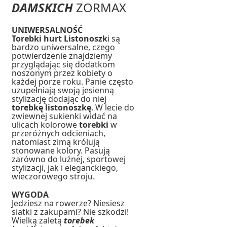
DAMSKICH
ZORMAX
UNIWERSALNOŚĆ
Torebki hurt Listonoszk
i są
bardzo uniwersalne, czego
potwierdzenie znajdziemy
przyglądając się dodatkom
noszonym przez kobiety o
każdej porze roku. Panie często
uzupełniają swoją jesienną
stylizację dodając do niej
torebkę listonoszkę
. W lecie do
zwiewnej sukienki widać na
ulicach kolorowe
torebki
w
przeróżnych odcieniach,
natomiast zimą królują
stonowane kolory. Pasują
zarówno do luźnej, sportowej
stylizacji, jak i eleganckiego,
wieczorowego stroju.
WYGODA
Jedziesz na rowerze? Niesiesz
siatki z zakupami? Nie szkodzi!
Wielką zaletą
torebek