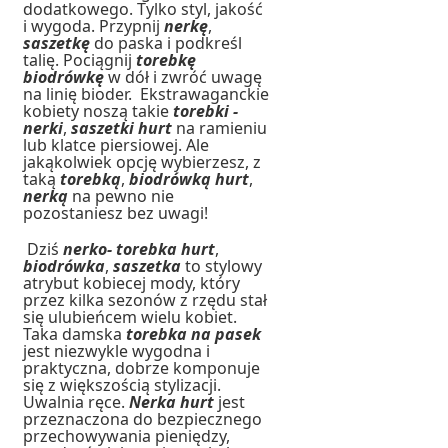
dodatkowego. Tylko styl, jakość
i wygoda. Przypnij
nerkę
,
saszetkę
do paska i podkreśl
talię. Pociągnij
torebkę
biodrówkę
w dół i zwróć uwagę
na linię bioder. Ekstrawaganckie
kobiety noszą takie
torebki -
nerki
,
saszetki hurt
na ramieniu
lub klatce piersiowej. Ale
jakąkolwiek opcję wybierzesz, z
taką
torebką
,
biodrówką hurt
,
nerką
na pewno nie
pozostaniesz bez uwagi!
Dziś
nerko- torebka hurt
,
biodrówka
,
saszetka
to stylowy
atrybut kobiecej mody, który
przez kilka sezonów z rzędu stał
się ulubieńcem wielu kobiet.
Taka damska
torebka na pasek
jest niezwykle wygodna i
praktyczna, dobrze komponuje
się z większością stylizacji.
Uwalnia ręce.
Nerka hurt
jest
przeznaczona do bezpiecznego
przechowywania pieniędzy,