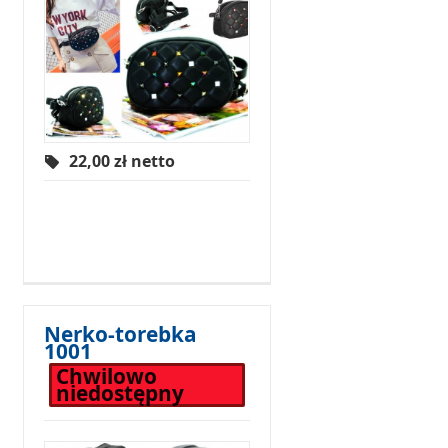
22,00
zł netto
Nerko-torebka
1001
Chwilowo
niedostępny