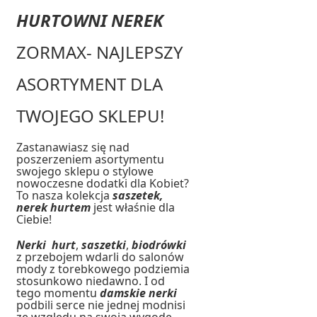
HURTOWNI NEREK
ZORMAX- NAJLEPSZY
ASORTYMENT DLA
TWOJEGO SKLEPU!
Zastanawiasz się nad
poszerzeniem asortymentu
swojego sklepu o stylowe
nowoczesne dodatki dla Kobiet?
To nasza kolekcja
saszetek,
nerek hurtem
jest właśnie dla
Ciebie!
Nerki hurt
,
saszetki
,
biodrówki
z przebojem wdarli do salonów
mody z torebkowego podziemia
stosunkowo niedawno. I od
tego momentu
damskie nerki
podbili serce nie jednej modnisi
ze względu na swoją wygodę.