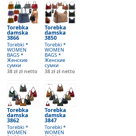
Torebka
Torebka
damska
damska
3866
3850
Torebki *
Torebki *
WOMEN
WOMEN
BAGS *
BAGS *
Женские
Женские
сумки
сумки
38 zł
zł netto
38 zł
zł netto
Torebka
Torebka
damska
damska
3862
3847
Torebki *
Torebki *
WOMEN
WOMEN