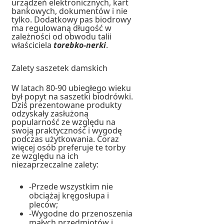
urządzeń elektronicznych, kart
bankowych, dokumentów i nie
tylko. Dodatkowy pas biodrowy
ma regulowaną długość w
zależności od obwodu talii
właściciela
torebko-nerki
.
Zalety saszetek damskich
W latach 80-90 ubiegłego wieku
był popyt na saszetki biodrówki.
Dziś prezentowane produkty
odzyskały zasłużoną
popularność ze względu na
swoją praktyczność i wygodę
podczas użytkowania. Coraz
więcej osób preferuje te torby
ze względu na ich
niezaprzeczalne zalety:
-Przede wszystkim nie
obciążaj kręgosłupa i
pleców;
-Wygodne do przenoszenia
małych przedmiotów i