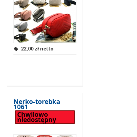
22,00
zł netto
Nerko-torebka
1061
Chwilowo
niedostępny