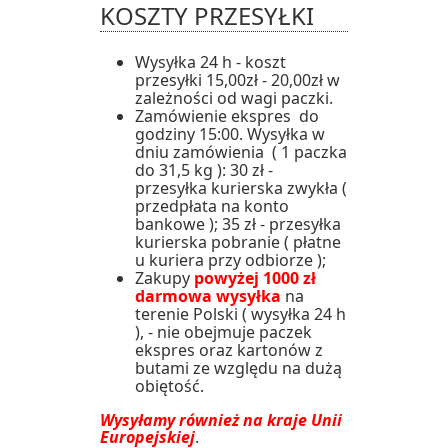
KOSZTY PRZESYŁKI
Wysyłka 24 h - koszt
przesyłki 15,00zł - 20,00zł w
zależności od wagi paczki.
Zamówienie ekspres do
godziny 15:00. Wysyłka w
dniu zamówienia ( 1 paczka
do 31,5 kg ): 30 zł -
przesyłka kurierska zwykła (
przedpłata na konto
bankowe ); 35 zł - przesyłka
kurierska pobranie ( płatne
u kuriera przy odbiorze );
Zakupy
powyżej 1000 zł
darmowa wysyłka
na
terenie Polski ( wysyłka 24 h
), - nie obejmuje paczek
ekspres oraz kartonów z
butami ze względu na dużą
obiętość.
Wysyłamy również na kraje Unii
Europejskiej
.