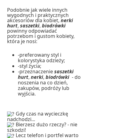
Podobnie jak wiele innych
wygodnych i praktycznych
akcesoriów dla kobiet,
nerki
hurt
,
saszetki
,
biodrówki
powinny odpowiadać
potrzebom i gustom kobiety,
która je nosi:
-preferowany styl i
kolorystyka odzieży;
-styl życia;
-przeznaczenie
saszetki
hurt
,
nerki
,
biodrówki
- do
noszenia na co dzień,
zakupów, podróży lub
wyjścia.
Gdy czas na wycieczkę
nadchodzi...
Bierzesz dużo rzeczy? - nie
szkodzi!
Lecz telefon i portfel warto