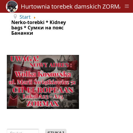
≡
Hurtownia torebek damskich ZORMAX
Start
Nerko-torebki * Kidney
bags * Сумки на пояс
Бананки
SZUKAJ