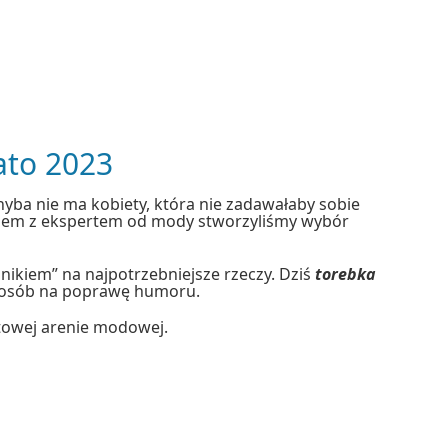
ato 2023
yba nie ma kobiety, która nie zadawałaby sobie
azem z ekspertem od mody stworzyliśmy wybór
nikiem” na najpotrzebniejsze rzeczy. Dziś
torebka
sposób na poprawę humoru.
towej arenie modowej.