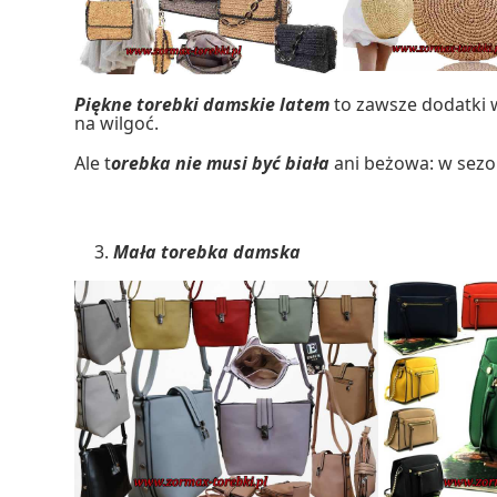
Piękne torebki damskie latem
to zawsze dodatki w
na wilgoć.
Ale t
orebka nie musi być biała
ani beżowa: w sezon
Mała torebka damska