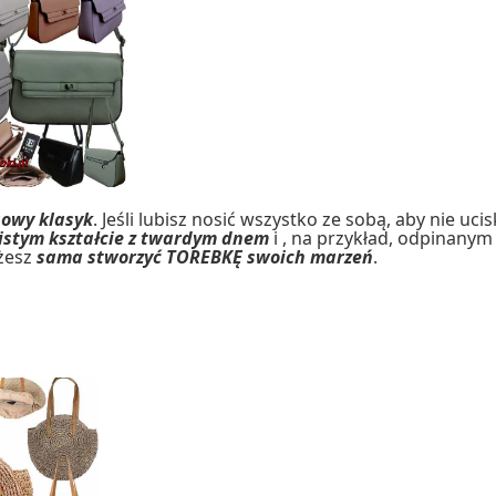
sowy klasyk
. Jeśli lubisz nosić wszystko ze sobą, aby nie u
istym kształcie z twardym dnem
i , na przykład, odpinany
ożesz
sama stworzyć TOREBKĘ swoich marzeń
.