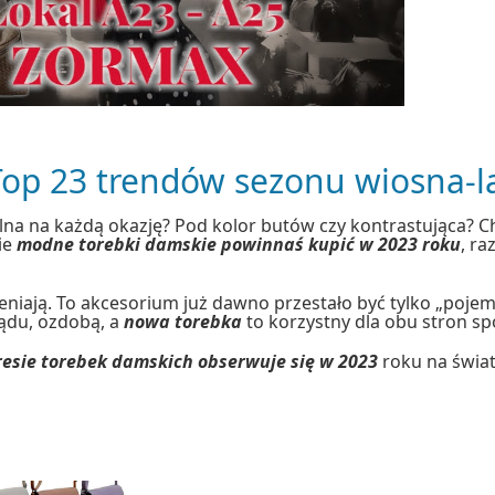
 Top 23 trendów sezonu wiosna-l
lna na każdą okazję? Pod kolor butów czy kontrastująca? Ch
kie
modne torebki damskie powinnaś kupić w 2023 roku
, r
eniają. To akcesorium już dawno przestało być tylko „pojem
ądu, ozdobą, a
nowa torebka
to korzystny dla obu stron 
resie torebek damskich obserwuje się w 2023
roku na świa