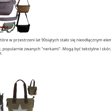
óre w przestrzeni lat 90siątych stało się nieodłącznym 
h
, popularnie zwanych "nerkami". Mogą być tekstylne i skó
e.