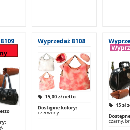
 8109
Wyprzedaż 8108
Wyprze
Wyprz
pny
15,00
zł netto
15 zł
z
Dostępne kolory:
netto
czerwony
Dostępne
czarny, b
ry:
y,