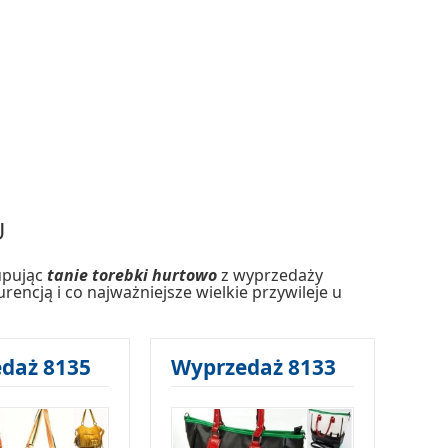
U
kupując
tanie torebki hurtowo
z wyprzedaży
cją i co najważniejsze wielkie przywileje u
daż 8135
Wyprzedaż 8133