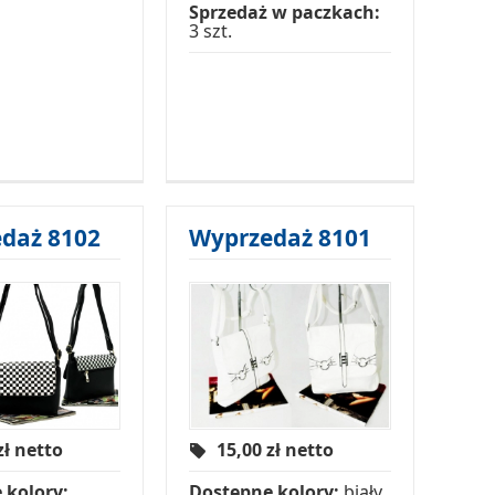
Sprzedaż w paczkach:
3 szt.
daż 8102
Wyprzedaż 8101
zł netto
15,00
zł netto
 kolory:
Dostępne kolory:
biały