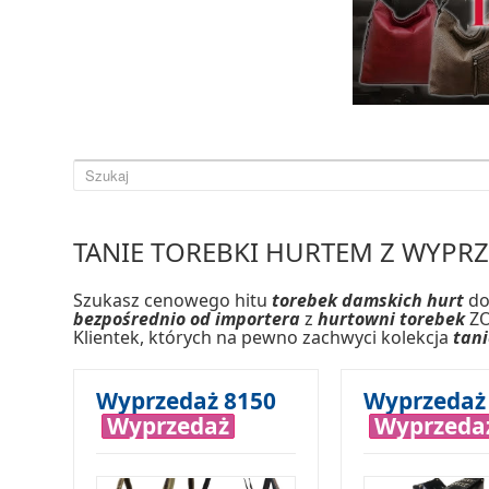
TANIE TOREBKI HURTEM Z WYPRZ
Szukasz cenowego hitu
torebek damskich hurt
do
bezpośrednio od importera
z
hurtowni torebek
ZO
Klientek, których na pewno zachwyci kolekcja
tani
Wyprzedaż 8150
Wyprzedaż
Wyprzedaż
Wyprzeda