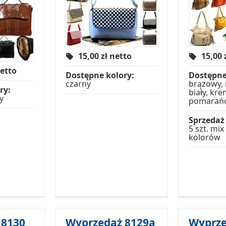
15,00
zł netto
15,00
netto
Dostępne kolory:
Dostępne
czarny
brązowy,
ry:
biały, kr
y
pomarań
Sprzedaż
5 szt. mi
kolorów
 8130
Wyprzedaż 8129a
Wyprze