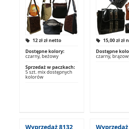
12 zł
zł netto
15,00 zł
zł 
Dostępne kolory:
Dostępne kolo
czarny, beżowy
czarny, brązow
Sprzedaż w paczkach:
5 szt. mix dostępnych
kolorów
Wyprzedaż 8132
Wyprzedaż