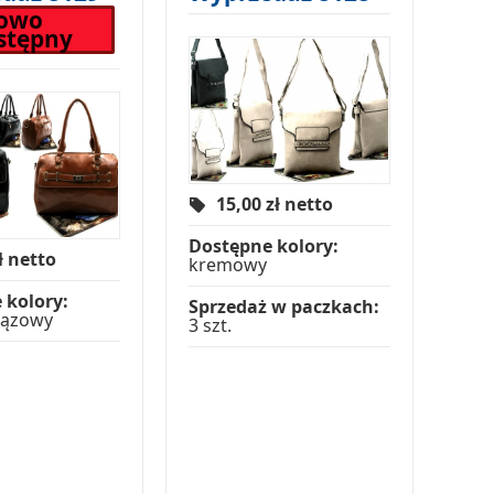
lowo
stępny
15,00
zł netto
Dostępne kolory:
ł netto
kremowy
 kolory:
Sprzedaż w paczkach:
rązowy
3 szt.