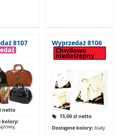
daż 8107
Wyprzedaż 8106
edaż
Chwilowo
niedostępny
ł netto
15,00
zł netto
 kolory:
rązowy,
Dostępne kolory:
biały