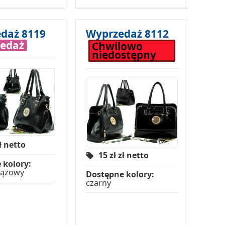
daż 8119
Wyprzedaż 8112
edaż
Chwilowo
niedostępny
ł netto
15 zł
zł netto
 kolory:
rązowy
Dostępne kolory:
czarny