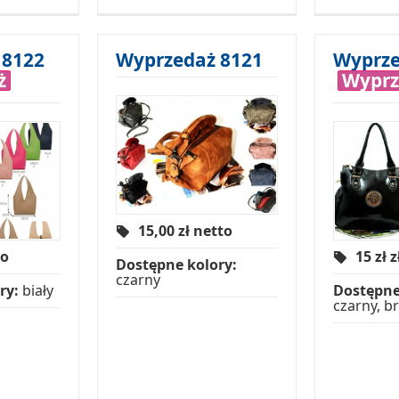
 8122
Wyprzedaż 8121
Wyprze
ż
Wyprz
15,00
zł netto
to
15 zł
z
Dostępne kolory:
czarny
ry:
biały
Dostępne
czarny, b