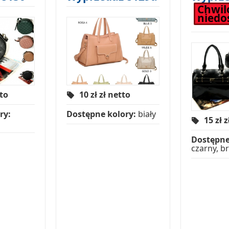
Chwi
niedo
tto
10 zł
zł netto
ry:
Dostępne kolory:
biały
15 zł
z
Dostępne
czarny, b