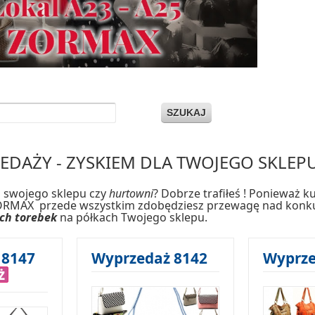
SZUKAJ
EDAŻY - ZYSKIEM DLA TWOJEGO SKLEP
 swojego sklepu czy
hurtowni
? Dobrze trafiłeś ! Ponieważ 
RMAX przede wszystkim zdobędziesz przewagę nad konkuren
ch torebek
na półkach Twojego sklepu.
 8147
Wyprzedaż 8142
Wyprze
ż