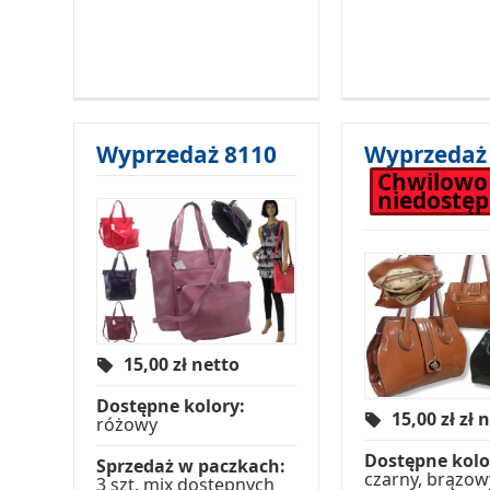
Wyprzedaż 8110
Wyprzedaż
Chwilowo
niedostę
15,00
zł netto
Dostępne kolory:
15,00 zł
zł 
różowy
Dostępne kolo
Sprzedaż w paczkach:
czarny, brązow
3 szt. mix dostępnych