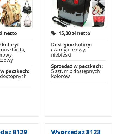
zł netto
15,00
zł netto
 kolory:
Dostępne kolory:
 musztarda,
czarny, różowy,
emowy,
niebieski
czowy
Sprzedaż w paczkach:
 w paczkach:
5 szt. mix dostępnych
x dostępnych
kolorów
daż 8129
Wyprzedaż 8128