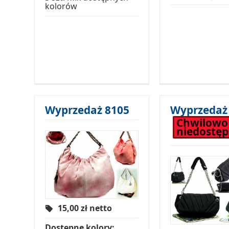
kolorów
Wyprzedaż 8105
Wyprzedaż
Chwilowo
niedostę
15,00
zł netto
Dostępne kolory: