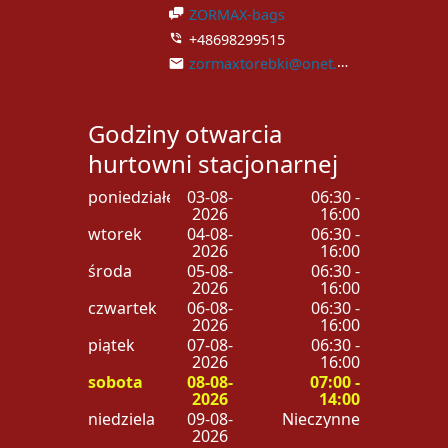
ZORMAX-bags
+48698299515
zormaxtorebki@onet.pl
Godziny otwarcia
hurtowni stacjonarnej
poniedziałek
03-08-
06:30 -
2026
16:00
wtorek
04-08-
06:30 -
2026
16:00
środa
05-08-
06:30 -
2026
16:00
czwartek
06-08-
06:30 -
2026
16:00
piątek
07-08-
06:30 -
2026
16:00
sobota
08-08-
07:00 -
2026
14:00
niedziela
09-08-
Nieczynne
2026