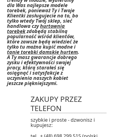
trendy w modzie, wybieramy
dla Was najlepsze modele
torebek, ponieważ Ty i Twoje
Klientki zasługujecie na to, bo
tylko wtedy Twój sklep, sieć
handlowa czy
hurtownia
torebek
zdobędą stabilną
popularność wśród klientów,
które zawsze będą wiedzieć że
tylko tu można kupić modne i
tanie torebki damskie hurtem
.
A Ty masz gwarancje dobrego
zysku i efektywności swojej
pracy, którą starałeś się
osiągnąć i satysfakcje z
uczynienia naszych kobiet
jeszcze piękniejszymi.
ZAKUPY PRZEZ
TELEFON
szybkie i proste - dzwonisz i
kupujesz:
tel. + (48) 698 299 515 (polski,