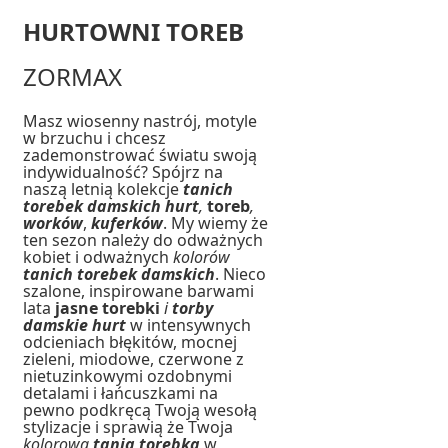
HURTOWNI TOREB
ZORMAX
Masz wiosenny nastrój, motyle
w brzuchu i chcesz
zademonstrować światu swoją
indywidualność? Spójrz na
naszą letnią kolekcje
tanich
torebek damskich hurt
,
toreb
,
worków
,
kuferków
. My wiemy że
ten sezon należy do odważnych
kobiet i odważnych
kolorów
tanich torebek damskich
. Nieco
szalone, inspirowane barwami
lata
jasne torebki
i
torby
damskie
hurt
w intensywnych
odcieniach błękitów, mocnej
zieleni, miodowe, czerwone z
nietuzinkowymi ozdobnymi
detalami i łańcuszkami na
pewno podkręcą Twoją wesołą
stylizacje i sprawią że Twoja
kolorowa
tania torebka
w