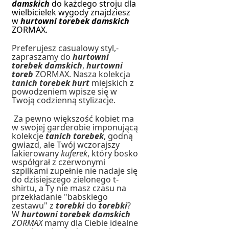
damskich
do każdego stroju dla
wielbicielek wygody znajdziesz
w
hurtowni torebek damskich
ZORMAX.
Preferujesz casualowy styl,-
zapraszamy do
hurtowni
torebek damskich
,
hurtowni
toreb
ZORMAX. Nasza kolekcja
tanich torebek hurt
miejskich z
powodzeniem wpisze się w
Twoją codzienną stylizacje.
Za pewno większość kobiet ma
w swojej garderobie imponującą
kolekcje
tanich torebek
, godną
gwiazd, ale Twój wczorajszy
lakierowany
kuferek
, który bosko
współgrał z czerwonymi
szpilkami zupełnie nie nadaje się
do dzisiejszego zielonego t-
shirtu, a Ty nie masz czasu na
przekładanie "babskiego
zestawu" z
torebki
do
torebki
?
W
hurtowni torebek damskich
ZORMAX
mamy dla Ciebie idealne