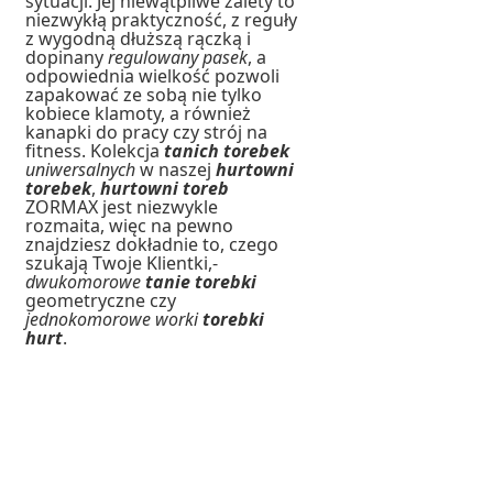
sytuacji. Jej niewątpliwe zalety to
niezwykłą praktyczność, z reguły
z wygodną dłuższą rączką i
dopinany
regulowany pasek
, a
odpowiednia wielkość pozwoli
zapakować ze sobą nie tylko
kobiece klamoty, a również
kanapki do pracy czy strój na
fitness. Kolekcja
tanich torebek
uniwersalnych
w naszej
hurtowni
torebek
,
hurtowni toreb
ZORMAX jest niezwykle
rozmaita, więc na pewno
znajdziesz dokładnie to, czego
szukają Twoje Klientki,-
dwukomorowe
tanie torebki
geometryczne czy
jednokomorowe worki
torebki
hurt
.