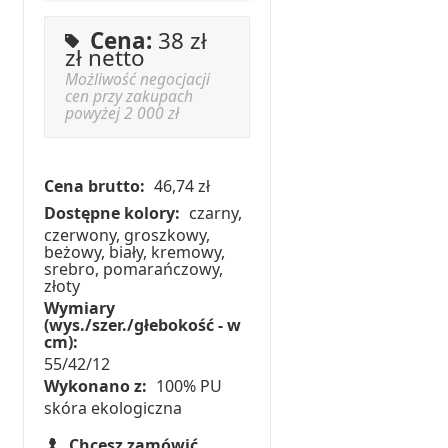
Cena:
38 zł
zł netto
Możliwość negocjacji
cen przy zakupach
powyżej 2 000 zł
Cena brutto:
46,74 zł
Dostępne kolory:
czarny,
czerwony, groszkowy,
beżowy, biały, kremowy,
srebro, pomarańczowy,
złoty
Wymiary
(wys./szer./głebokość - w
cm):
55/42/12
Wykonano z:
100% PU
skóra ekologiczna
Chcesz zamówić,