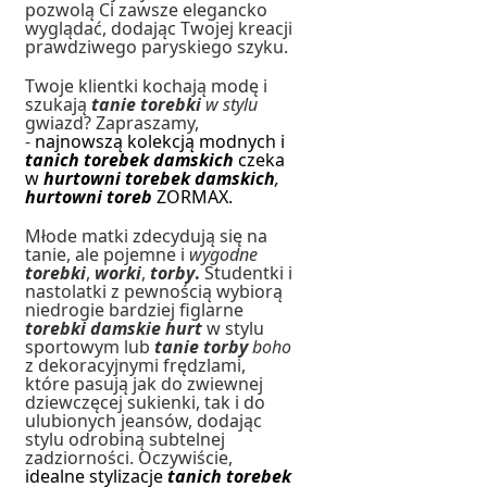
pozwolą Ci zawsze elegancko
wyglądać, dodając Twojej kreacji
prawdziwego paryskiego szyku.
Twoje klientki kochają modę i
szukają
tanie torebki
w stylu
gwiazd? Zapraszamy,
-
najnowszą kolekcją modnych i
tanich torebek damskich
czeka
w
hurtowni torebek damskich
,
hurtowni toreb
ZORMAX.
Młode matki zdecydują się na
tanie, ale pojemne i
wygodne
torebki
,
worki
,
torby
.
Studentki i
nastolatki z pewnością wybiorą
niedrogie bardziej figlarne
torebki damskie hurt
w stylu
sportowym lub
tanie torby
boho
z dekoracyjnymi frędzlami,
które pasują jak do zwiewnej
dziewczęcej sukienki, tak i do
ulubionych jeansów, dodając
stylu odrobiną subtelnej
zadziorności. Oczywiście,
idealne stylizacje
tanich torebek