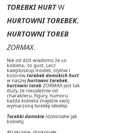
TOREBKI HURT
W
HURTOWNI TOREBEK
,
HURTOWNI TOREB
ZORMAX
.
Nie od dziś wiadomo że co
kobieta,- to gust. Lecz
kalejdoskop
modeli, stylów i
kolorów
torebek damskich hurt
w naszej
hurtowni torebek
,
hurtowni toreb
ZORMAX jest tak
duży, że niezależnie od
charakteru, figury, humoru
każda kobieta znajdzie swój
wymarzoną
torebkę idealną
.
Torebki damskie
różnorodne
jak
kobiety,
Atrakcyjne, doskonałe,