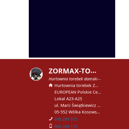
Z
ORMAX-TOREBKI
Hurtownia torebek damskich
Hurtownia torebek ZORMAX
EUROPEAN Polskie Centrum Handlowe
Lokal A23-A25
ul. Marii Świątkiewicz 51
05-552 Wólka Kosowska
698 299 515
886 284 110