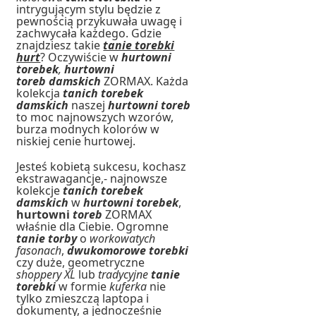
intrygującym stylu będzie z
pewnością przykuwała uwagę i
zachwycała każdego. Gdzie
znajdziesz takie
tanie torebki
hurt
? Oczywiście w
hurtowni
torebek
,
hurtowni
toreb damskich
ZORMAX. Każda
kolekcja
tanich torebek
damskich
naszej
hurtowni toreb
to moc najnowszych wzorów,
burza modnych kolorów w
niskiej cenie hurtowej.
Jesteś kobietą sukcesu, kochasz
ekstrawagancje,- najnowsze
kolekcje
tanich torebek
damskich
w
hurtowni torebek
,
hurtowni
toreb
ZORMAX
właśnie dla Ciebie. Ogromne
tanie torby
o
workowatych
fasonach
,
dwukomorowe torebki
czy duże, geometryczne
shoppery XL
lub
tradycyjne
tanie
torebki
w formie
kuferka
nie
tylko zmieszczą laptopa i
dokumenty, a jednocześnie