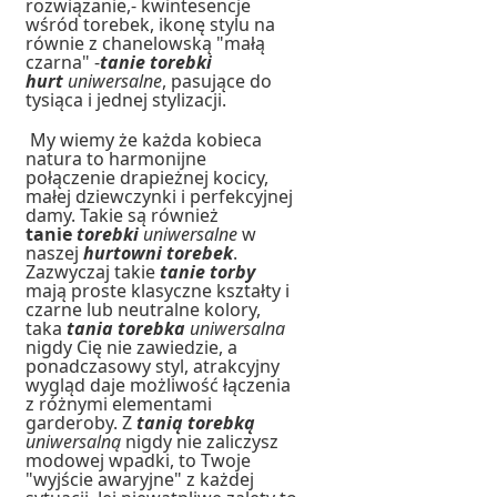
rozwiązanie,- kwintesencje
wśród torebek, ikonę stylu na
równie z chanelowską
"małą
czarna" -
tanie
torebki
hurt
uniwersalne
, pasujące do
tysiąca i jednej stylizacji.
My wiemy że k
ażda kobieca
natura to harmonijne
połączenie drapieżnej kocicy,
małej dziewczynki i perfekcyjnej
damy. Takie są również
tanie
torebki
uniwersalne
w
naszej
hurtowni torebek
.
Zazwyczaj takie
tanie torby
mają proste klasyczne kształty i
czarne lub neutralne kolory,
taka
tania
torebka
uniwersalna
nigdy Cię nie zawiedzie, a
ponadczasowy styl, atrakcyjny
wygląd daje możliwość łączenia
z różnymi elementami
garderoby.
Z
tanią
torebką
uniwersalną
nigdy nie zaliczysz
modowej wpadki, to Twoje
"wyjście awaryjne" z każdej