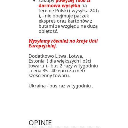
Zakupy
powyżej 1000 zł
darmowa wysyłka
na
terenie Polski ( wysyłka 24 h
), - nie obejmuje paczek
ekspres oraz kartonów z
butami ze względu na dużą
obiętość.
Wysyłamy również na kraje Unii
Europejskiej
.
Dodatkowo Litwa, Lotwa,
Estonia ( dla większych ilości
towaru ) - bus 2 razy w tygodniu
- cena 35 - 40 euro za metr
sześcienny towaru.
Ukraina - bus raz w tygodniu .
OPINIE