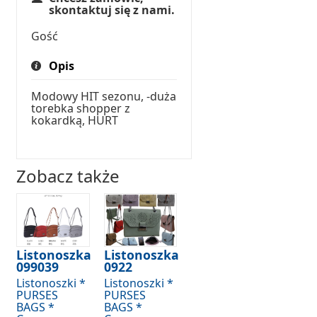
skontaktuj się z nami.
Gość
Opis
Modowy HIT sezonu, -duża
torebka shopper z
kokardką, HURT
Zobacz także
Listonoszka
Listonoszka
099039
0922
Listonoszki *
Listonoszki *
PURSES
PURSES
BAGS *
BAGS *