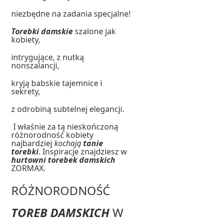
niezbędne na zadania specjalne!
Torebki damskie
szalone jak
kobiety,
intrygujące, z nutką
nonszalancji,
kryją babskie tajemnice i
sekrety,
z odrobiną subtelnej elegancji.
I właśnie za tą nieskończoną
różnorodność kobiety
najbardziej
kochają
tanie
torebki
. Inspiracje znajdziesz w
hurtowni torebek damskich
ZORMAX.
RÓŻNORODNOŚĆ
TOREB DAMSKICH
W